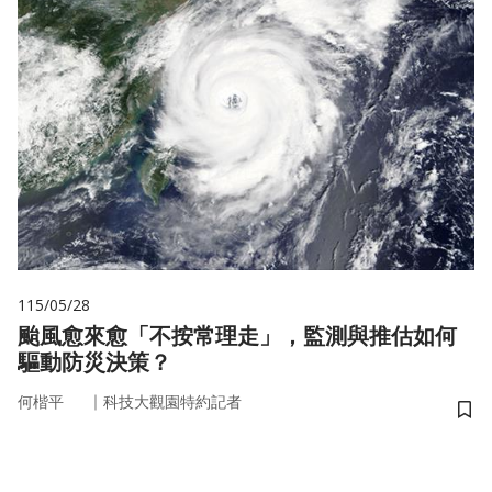
115/05/28
颱風愈來愈「不按常理走」，監測與推估如何
驅動防災決策？
｜
何楷平
科技大觀園特約記者
儲