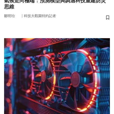
氣候走向極端：預測模型與調適科技重建防災
思維
｜
鄒明珆
科技大觀園特約記者
儲