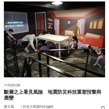
115/05/28
斷層之上看見風險 地震防災科技重塑預警與
應變
｜
陳玉鳳
科技大觀園特約編輯