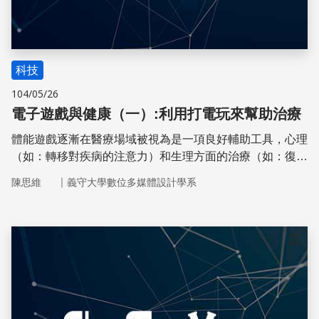
科技
104/05/26
電子遊戲與健康（一）:利用打電玩來幫助治療
體能遊戲逐漸在醫療場域被視為是一項良好輔助工具，心理
（如：轉移對疾病的注意力）和生理方面的治療（如：復
健）都有，也都有成功的案例。史丹伊亞諾博士的研究團隊
｜
陳思維
義守大學數位多媒體設計學系
在2014年11月時於《遊戲與健康期刊上發表了一篇系統性
回顧研究。研究當中探討了一系列體能遊戲製作的設計，並
檢驗當中體能遊戲對多項疾病的治療結果
儲存