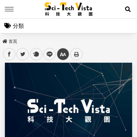
Menu
展
分類
首頁
facebook
twitter
plurk
line
中
儲存