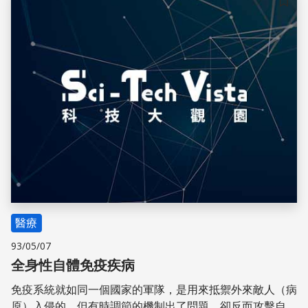
儲存
醫療
93/05/07
全身性自體免疫疾病
免疫系統就如同一個國家的軍隊，是用來抵禦外來敵人（病
原）入侵的。但有時調節的機制出了問題，卻反而攻擊自身