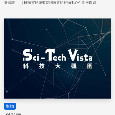
｜
秦咸靜
國家實驗研究院國家實驗動物中心企劃推廣組
來習得。
儲存
生物
106/11/09