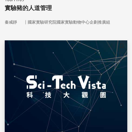
實驗豬的人道管理
｜
秦咸靜
國家實驗研究院國家實驗動物中心企劃推廣組
儲存