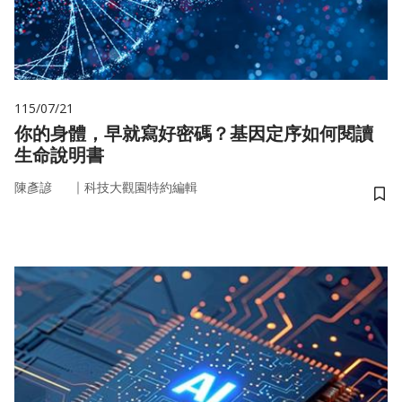
115/07/21
你的身體，早就寫好密碼？基因定序如何閱讀
生命說明書
｜
陳彥諺
科技大觀園特約編輯
儲