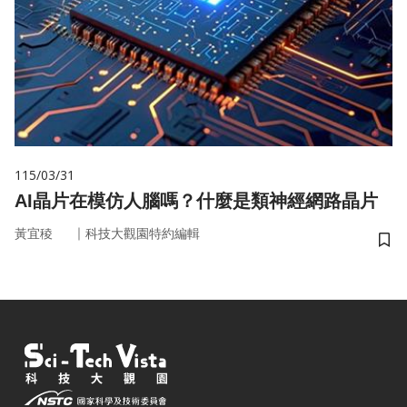
115/03/31
AI晶片在模仿人腦嗎？什麼是類神經網路晶片
｜
黃宜稜
科技大觀園特約編輯
儲