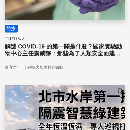
醫療
111/11/30
解謎 COVID-19 的第一關是什麼？國家實驗動
物中心主任秦咸靜：那些為了人類安全而建立
的「實驗動物模式」
｜
白宜君
科技大觀園特約編輯
儲存