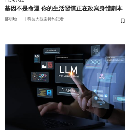
115/07/22
基因不是命運 你的生活習慣正在改寫身體劇本
｜
鄒明珆
科技大觀園特約記者
儲