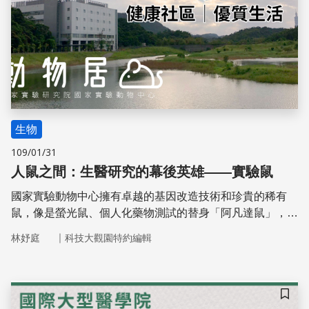
生物
109/01/31
人鼠之間：生醫研究的幕後英雄——實驗鼠
國家實驗動物中心擁有卓越的基因改造技術和珍貴的稀有
鼠，像是螢光鼠、個人化藥物測試的替身「阿凡達鼠」，因
而躋身國際知名的種源庫。這些實驗鼠是科學研究的重要推
｜
林妤庭
科技大觀園特約編輯
手，而在國研院動物中心，每一隻實驗鼠更是值得好好善待
的珍貴生命……
儲存