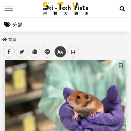
Menu
展
分類
首頁
facebook
twitter
plurk
line
中
儲存