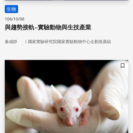
生物
106/10/06
與趨勢接軌–實驗動物與生技產業
｜
秦咸靜
國家實驗研究院國家實驗動物中心企劃推廣組
儲存