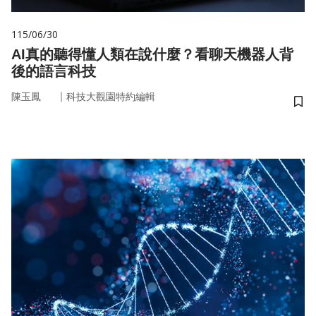
115/06/30
AI真的聽得懂人類在說什麼？看聊天機器人背
後的語言科技
｜
陳玉鳳
科技大觀園特約編輯
儲