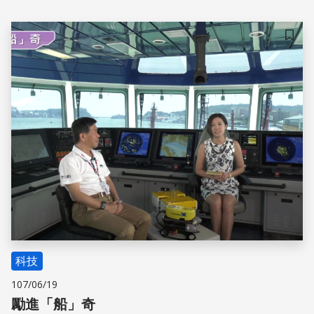
似諧音「Legend」，更加氣勢磅礡，不僅彰顯臺灣在海洋
研究領域上不斷精益求精的精神，也期許新研究船帶來的活
力，能為臺灣締造新的傳奇。
儲存
科技
107/06/19
勵進「船」奇