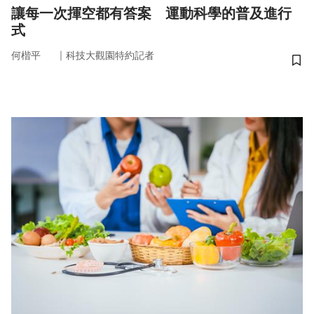
讓每一次揮空都有答案 運動科學的普及進行
式
｜
何楷平
科技大觀園特約記者
儲