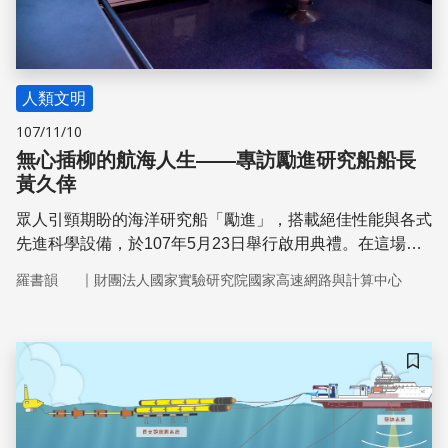
人類文明
107/11/10
無心插柳的航海人生——專訪勵進研究船船長
黃久倖
眾人引頸期盼的海洋研究船「勵進」，搭載絕佳性能與各式
先進科學設備，於107年5月23日舉行啟用典禮。在這場盛
事中，不僅船本身受人矚目，氣質溫婉卻表現專業的黃久倖
｜
羅書韻
財團法人國家實驗研究院國家高速網路與計算中心
船長，更成了媒體爭相採訪的「嬌」點。相信關注「勵進」
的大家一定也非常好奇，能駕馭這艘科研船、統領一幫水手
的女性，究竟是一位怎樣的人？她又是如何成為船長的呢？
儲存