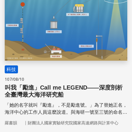
科技
107/08/10
叫我「勵進」Call me LEGEND——深度剖析
全臺灣最大海洋研究船
「她的名字就叫『勵進』，不是勵進號。」為了替她正名，
海洋中心的工作人員這麼說道。與海研一號至三號的命名方
式不同，這艘今年5月啟用、擁有全臺最先進配備的海洋研
｜
羅書韻
財團法人國家實驗研究院國家高速網路與計算中心
究船，以清代書法家鄧石如字體題名，而英文船名則取其近