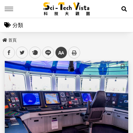
Menu
展
分類
首頁
facebook
twitter
plurk
line
中
儲存