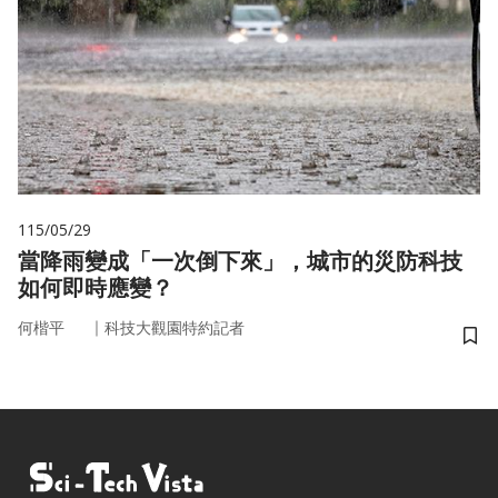
115/05/29
當降雨變成「一次倒下來」，城市的災防科技
如何即時應變？
｜
何楷平
科技大觀園特約記者
儲