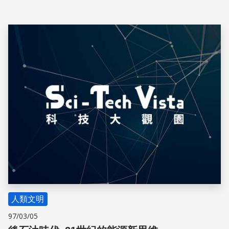
了科學家對於「極區土壤中的碳」這枚未爆彈的憂慮。
儲存
人類文明
97/03/05