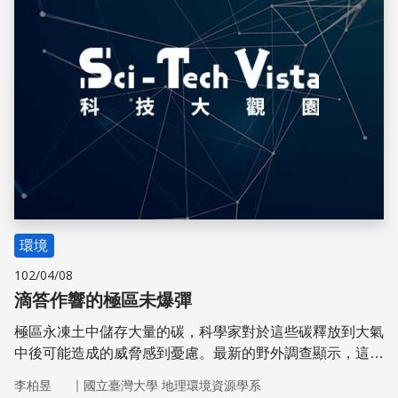
環境
102/04/08
滴答作響的極區未爆彈
極區永凍土中儲存大量的碳，科學家對於這些碳釋放到大氣
中後可能造成的威脅感到憂慮。最新的野外調查顯示，這些
儲藏在土壤中的碳高達1.9兆公噸，先前的預估值嚴重低
｜
李柏昱
國立臺灣大學 地理環境資源學系
估。同時，在實驗室中模擬解凍永凍土釋出碳的實驗，加深