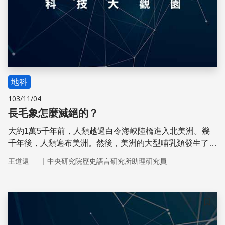
地科
103/11/04
長毛象怎麼滅絕的？
大約1萬5千年前，人類越過白令海峽陸橋進入北美洲。幾
千年後，人類遍布美洲。然後，美洲的大型哺乳類發生了大
滅絕；長毛象、乳齒象、馬等物種都消失了。那些大型動物
｜
王道還
中央研究院歷史語言研究所助理研究員
怎麼滅絕的？
儲存