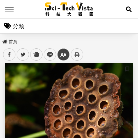
Menu
展
分類
首頁
facebook
twitter
plurk
line
中
儲存