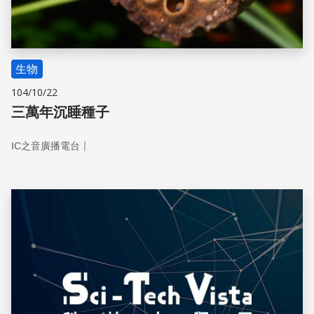
生物
104/10/22
三萬年沉睡種子
｜
IC之音廣播電台
儲存