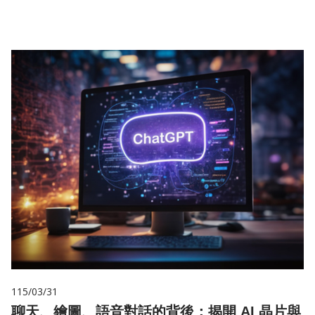
儲
115/03/31
聊天、繪圖、語音對話的背後：揭開 AI 晶片與