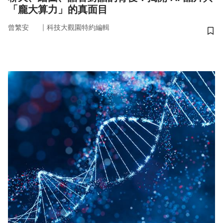
「龐大算力」的真面目
｜
曾繁安
科技大觀園特約編輯
儲