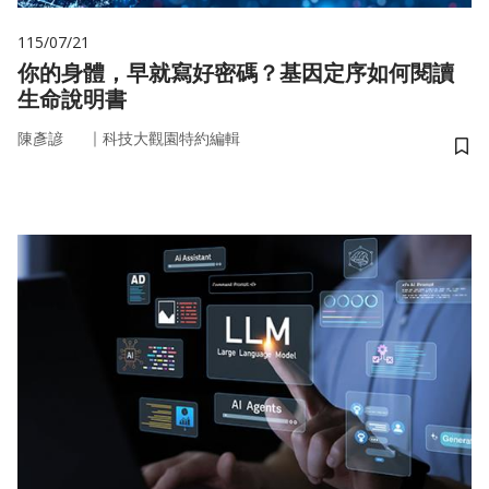
115/07/21
你的身體，早就寫好密碼？基因定序如何閱讀
生命說明書
｜
陳彥諺
科技大觀園特約編輯
儲