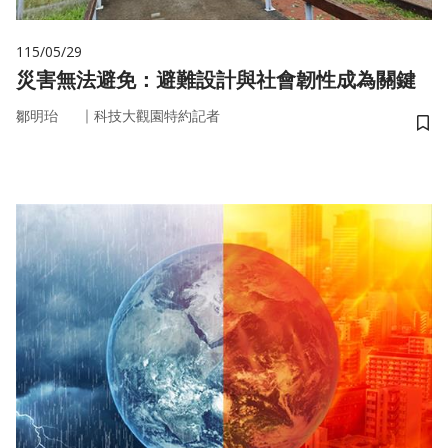
115/05/29
災害無法避免：避難設計與社會韌性成為關鍵
｜
鄒明珆
科技大觀園特約記者
儲