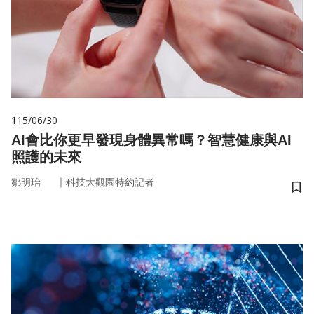
115/06/30
AI會比你更早發現身體異常嗎？智慧健康與AI
照護的未來
｜
鄒明珆
科技大觀園特約記者
儲