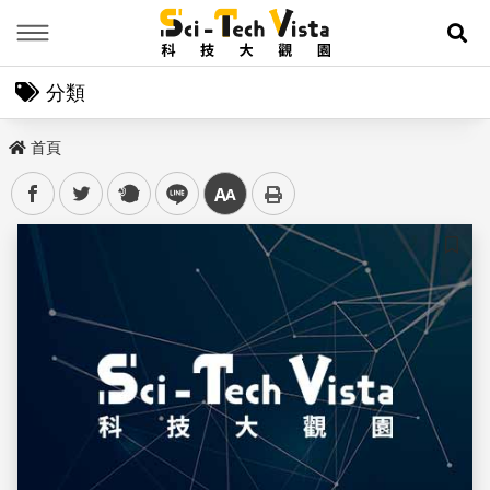
Menu
展
分類
首頁
facebook
twitter
plurk
line
中
儲存