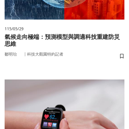
115/05/29
氣候走向極端：預測模型與調適科技重建防災
思維
｜
鄒明珆
科技大觀園特約記者
儲