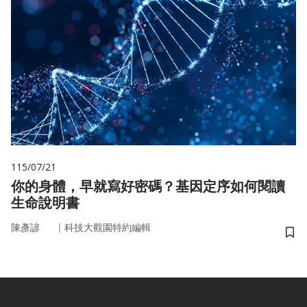
115/07/21
你的身體，早就寫好密碼？基因定序如何閱讀
生命說明書
｜
陳彥諺
科技大觀園特約編輯
儲