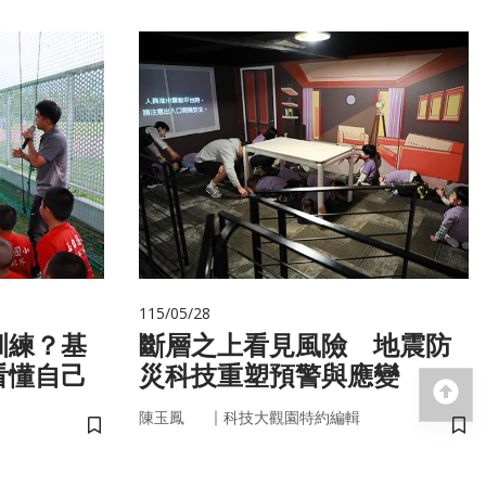
115/05/28
訓練？基
斷層之上看見風險 地震防
看懂自己
災科技重塑預警與應變
回
｜
陳玉鳳
科技大觀園特約編輯
儲存書籤
儲