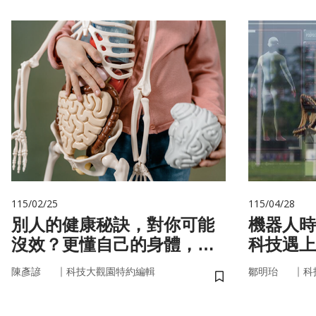
115/02/25
115/04/28
別人的健康秘訣，對你可能
機器人時
沒效？更懂自己的身體，才
科技遇上
更能「精準健康」！
接手？
｜
｜
陳彥諺
科技大觀園特約編輯
鄒明珆
科
儲存書籤