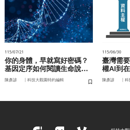
115/07/21
115/06/30
你的身體，早就寫好密碼？
臺灣需要
基因定序如何閱讀生命說明
權AI到
書
｜
｜
陳彥諺
科技大觀園特約編輯
陳彥諺
科
儲存書籤