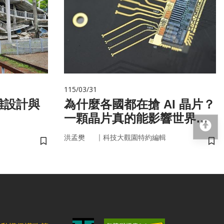
115/03/31
難設計與
為什麼各國都在搶 AI 晶片？
一顆晶片真的能影響世界
回
嗎？
｜
洪孟樊
科技大觀園特約編輯
儲存書籤
儲