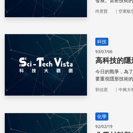
發展。雷射技術
之一。
｜
尚景賢
空軍航
科技
93/07/06
高科技的隱
今日的戰爭，為
要重視隱形技術
器」不再只是生
｜
郭佳憲
中興大
化學
92/02/19