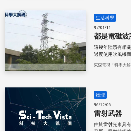
體健康。
生活科學
97/01/11
都是電磁波
這幾年陸續有相
過度使用吹風機
的禍嗎？電器產
東森電視「科學大解
能存在的威脅卻
何在便利和危機
物理
96/12/06
雷射武器
由於雷射光束具