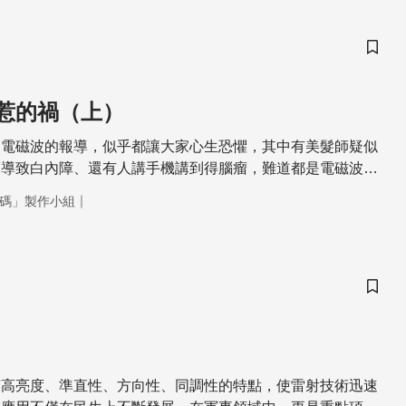
儲存
惹的禍（上）
關電磁波的報導，似乎都讓大家心生恐懼，其中有美髮師疑似
而導致白內障、還有人講手機講到得腦瘤，難道都是電磁波惹
品提供強大的便利性，但是近年來電磁波對於環境、人體的可
｜
碼」製作小組
爭議不斷，除了有待科學界與醫學界進一步釐清真相之外，如
這兩者當中作適當的取捨，是人類目前要去面對的課題。
儲存
有高亮度、準直性、方向性、同調性的特點，使雷射技術迅速