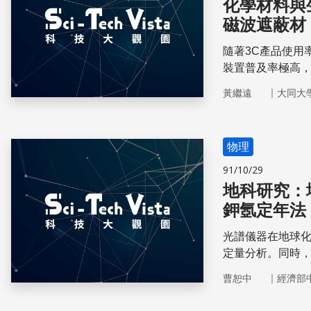
化學材料與生活：隱
磁波遮蔽材
隨著3C產品使用
裝置普及率極高
所產生的電磁輻
｜
黃繼遠
大同大
物理
91/10/29
地科研究：
鉀氬定年法
光譜儀器在地球
定量分析。同時
成的年代。
｜
曹恕中
經濟部