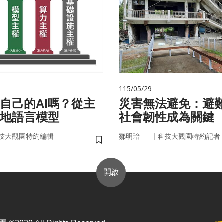
115/05/29
自己的AI嗎？從主
災害無法避免：避
在地語言模型
社會韌性成為關鍵
｜
技大觀園特約編輯
鄒明珆
科技大觀園特約記者
儲存書籤
開啟