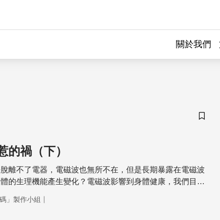
關於我們
儲存
惹的禍（下）
乎脫離不了電器，電磁波也無所不在，但是長期暴露在電磁波
人體的生理機能產生變化？電磁波影響到身體健康，我們目前
乏堅強的醫學論據。面對電磁波無形的威脅，其實在生活當中
｜
碼」製作小組
可以有所防範，無論在任何電器用品，避免長時間的使用，尤
境不要讓太多電器用品圍繞，保持適當安全距離，才能確保人