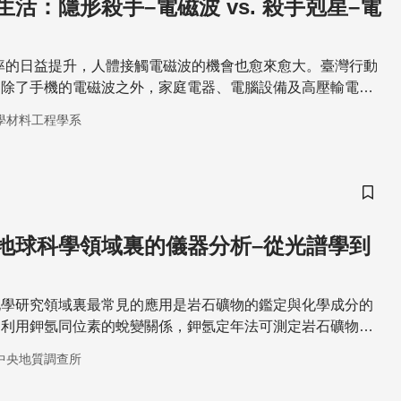
形殺手–電磁波 vs. 殺手剋星–電
率的日益提升，人體接觸電磁波的機會也愈來愈大。臺灣行動
，除了手機的電磁波之外，家庭電器、電腦設備及高壓輸電線
射，對人體的傷害也很嚴重。
學材料工程學系
儲存
地球科學領域裏的儀器分析–從光譜學到
化學研究領域裏最常見的應用是岩石礦物的鑑定與化學成分的
，利用鉀氬同位素的蛻變關係，鉀氬定年法可測定岩石礦物形
中央地質調查所