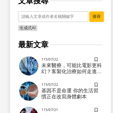
文章搜尋
關鍵字
搜尋
生成式AI
書籤
最新文章
115/07/22
儲存書籤
未來醫療，可能比電影更科
幻？客製化治療如何走進真
實世界
115/07/22
儲存書籤
基因不是命運 你的生活習
慣正在改寫身體劇本
書籤
115/07/21
儲存書籤