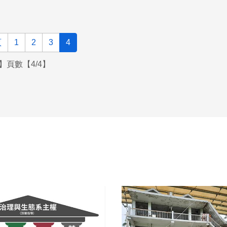
頁
1
2
3
4
】頁數【4/4】