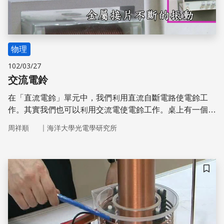
物理
102/03/27
交流電鈴
在「直流電鈴」單元中，我們利用直流自斷電路使電鈴工
作。其實我們也可以利用交流電使電鈴工作。桌上有一個交
流電鈴，交流電鈴的構造包括螺線管、鐵芯、金屬接片及金
｜
周祥順
海洋大學光電學研究所
屬鈴，以訊號線連接螺線管與函數產生器。 打開函數產生
器的開關，調整電流頻率。當電流頻率為 23Hz 時金屬接片
不斷振動敲擊金屬鈴。通過其他頻率的電流則無法使金屬接
片振動。我們在「磁共振鞦韆」單元中介紹過磁共振原理。
儲存
交流電鈴也是利用磁共振原理。螺線管通過交流電，產生週
期性磁場，因此金屬接片受到週期性磁力。當磁力頻率與金
屬接片自然頻率相同時，金屬接片產生共振，因此不斷振動
敲擊金屬鈴。