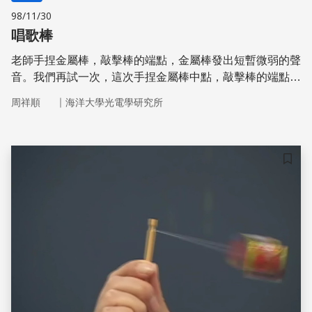
98/11/30
唱歌棒
老師手捏金屬棒，敲擊棒的端點，金屬棒發出短暫微弱的聲
音。我們再試一次，這次手捏金屬棒中點，敲擊棒的端點，
金屬棒發出清脆響亮的聲音，且久久方停，這與共振原理有
｜
周祥順
海洋大學光電學研究所
關。我們在「龍洗」單元已詳細介紹過共振原理。每一個物
體都有其自然振動頻率。當外力頻率等於物體自然頻率時物
體會大幅振動，這種現象稱為共振。 金屬棒的自然頻率與
長度有關，愈短的金屬棒自然頻率愈高。如果老師手捏金屬
儲存
棒中點，則金屬棒被分成相同長度的兩段。兩段金屬棒長度
相同，因此自然頻率相同。敲擊其中一段，另一段就會產生
共振，因此金屬棒發出清脆響亮的聲音久久方停。如果老師
手捏其他點，則金屬棒被分成長度不同的兩段。兩段金屬棒
長度不同，因此自然頻