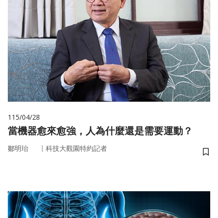
115/04/28
當機器愈來愈強，人為什麼還是需要運動？
｜
鄒明珆
科技大觀園特約記者
儲