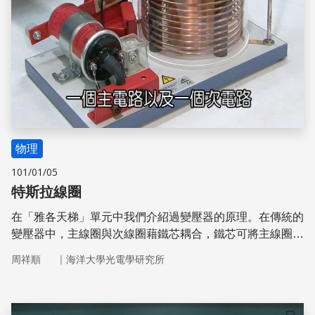
物理
101/01/05
特斯拉線圈
在「雅各天梯」單元中我們介紹過變壓器的原理。在傳統的
變壓器中，主線圈與次線圈藉鐵芯耦合，鐵芯可將主線圈
97%以上的磁場傳遞至次線圈，其電壓提昇率等於線圈匝數
｜
周祥順
海洋大學光電學研究所
比。傳統變壓器可於一般電壓下工作，但在高電壓下極易毀
損。特斯拉線圈（Tesla coils）是一個可產生高電壓（10萬
伏特）及高頻電磁振盪（200kHz ~ 1200kHz）的非傳統變