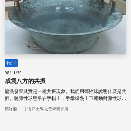
輪到伸縮
物理
98/11/30
威震八方的共振
龍洗發聲其實是一種共振現象。我們用彈性球說明什麼是共
振。將彈性球懸吊在手指上，手掌緩慢上下運動對彈性球施
力，彈性球會大幅度振動。如果手掌快速運動，但彈性球竟
｜
周祥順
海洋大學光電學研究所
然不動了，原來是達到彈性球的自然頻率，因此手掌的運動
與球的運動同步。