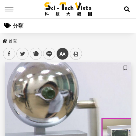
Menu
展
分類
首頁
facebook
twitter
plurk
line
中
儲存