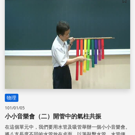
壓器。特斯拉線圈以空氣為芯。空氣是很好的絕緣體，因此
儲存
特斯拉線圈可於高電壓下工作。但是空氣僅能將主線圈10%
至20%的磁場傳遞至次線圈。特斯拉線圈是如何產生10萬
伏特的高電壓呢？周教授將為你解密，請注意看喔！
物理
101/01/05
小小音樂會（二）開管中的氣柱共振
在這個單元中，我們要用水管及吸管舉辦一個小小音樂會。
將八支長度不同的水管放在桌面，以筆敲擊水管，水管便會