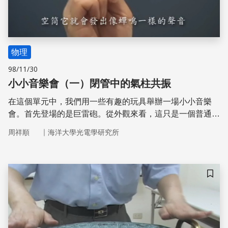
物理
98/11/30
小小音樂會（一）閉管中的氣柱共振
在這個單元中，我們用一些有趣的玩具舉辦一場小小音樂
會。首先登場的是巨雷砲。從外觀來看，這只是一個普通的
木筒，木筒一端為開口，另一端為薄木板，薄木板上有一條
｜
周祥順
海洋大學光電學研究所
彈簧。­拉長彈簧後鬆手，彈簧輕擊薄木板，木筒便發出如巨
雷般的聲響，久久方歇，威力相當驚人。 接著登場的是鳥
笛。鳥笛是用一個空筒及一根吹管做成的。經由吹管對空筒
吹氣，鳥笛便會發出悅耳的聲音。在空筒中加水，鳥笛產生
儲存
的聲音頻率會變高。筒中水越多，鳥笛聲音頻率­越高。 下
一個是蟬鳴玩具。蟬鳴玩具是利用一支竹筷、一個空筒、及
一條細線做成的。用細線將空筒綁在竹筷上，手持竹筷轉動
使空筒做圓週運動，空筒便會產生悅耳的蟬鳴聲。 接下來