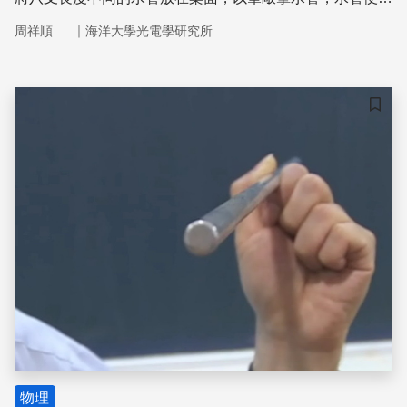
唱歌。仔細聽，水管在唱「小星星」呢！再將不同長度的吸
｜
周祥順
海洋大學光電學研究所
管固定在硬紙板上做成一個排笛。對著吸管吹氣，吸管也在
唱「小星星」呢！水管及吸管是利用氣柱共振（resonance
tube）原理發聲的。水管及吸管的兩端都是開端，因此屬於
開管。我們已談過閉管中的氣柱共振現象。現在我們談談開
儲存
管中的氣柱共振。 了解氣柱共振的原理，就可解釋為什麼
水管與吸管會唱歌。用筆敲擊水管，水管可產生各種不同頻
率的聲波，但是只有滿足氣柱共振條件的聲波才可在水管中
存留並放大，其他頻率的聲波進入水管後都會消失。水管愈
短發聲頻
物理