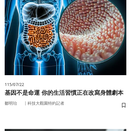
115/07/22
基因不是命運 你的生活習慣正在改寫身體劇本
｜
鄒明珆
科技大觀園特約記者
儲