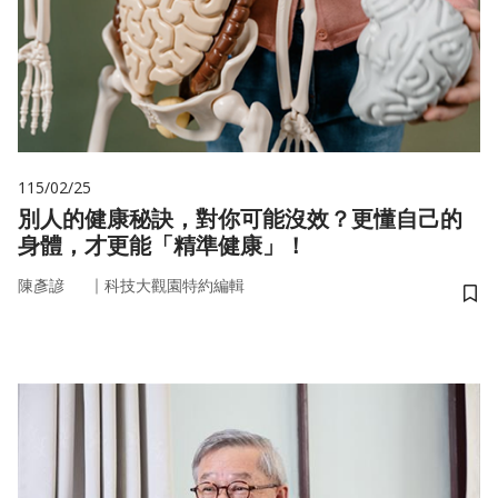
115/02/25
別人的健康秘訣，對你可能沒效？更懂自己的
身體，才更能「精準健康」！
｜
陳彥諺
科技大觀園特約編輯
儲