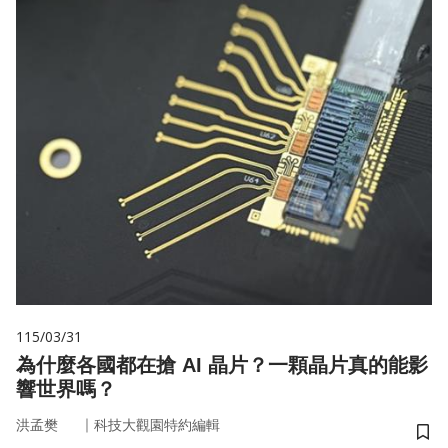
115/03/31
為什麼各國都在搶 AI 晶片？一顆晶片真的能影
響世界嗎？
｜
洪孟樊
科技大觀園特約編輯
儲