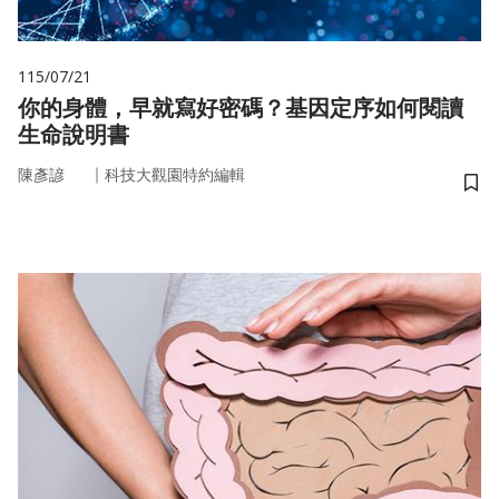
115/07/21
你的身體，早就寫好密碼？基因定序如何閱讀
生命說明書
｜
陳彥諺
科技大觀園特約編輯
儲