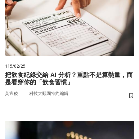
115/02/25
把飲食紀錄交給 AI 分析？重點不是算熱量，而
是看穿你的「飲食習慣」
｜
黃宜稜
科技大觀園特約編輯
儲