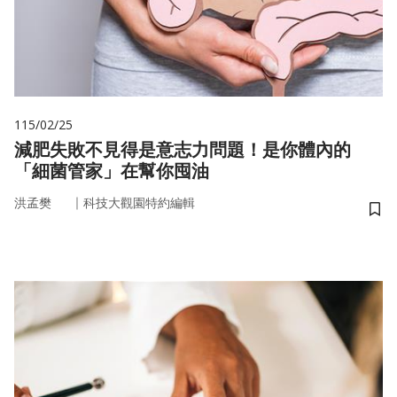
115/02/25
減肥失敗不見得是意志力問題！是你體內的
「細菌管家」在幫你囤油
｜
洪孟樊
科技大觀園特約編輯
儲