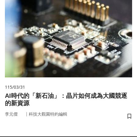
115/03/31
AI時代的「新石油」：晶片如何成為大國競逐
的新資源
｜
李元傑
科技大觀園特約編輯
儲