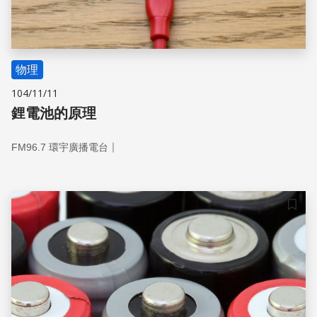
物理
104/11/11
鋰電池的原理
｜
FM96.7 環宇廣播電台
儲存