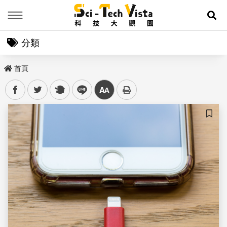
Menu
展
分類
首頁
facebook
twitter
plurk
line
中
儲存