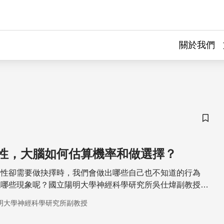
關於我們
儲存
性，大腦如何估算機率和做選擇？
定性卻需要做抉擇時，我們會做出哪些自己也不知道的行為
現哪些現象呢？國立陽明大學神經科學研究所吳仕煒副教授於
驗心理學顯示當人們評估機率、進行判斷時，會出現系統性的
明大學神經科學研究所副教授
為我們詳細介紹大腦活動與人類做選擇之間的關係。