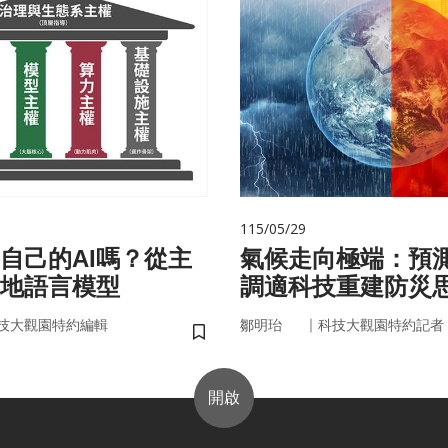
115/05/29
自己的AI嗎？從主
氣候走向極端：預
在地語言模型
調適科技重建防災
｜
技大觀園特約編輯
鄒明珆
科技大觀園特約記者
儲存書籤
開啟