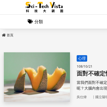
分類
首頁
心理
108/10/21
面對不確定
當我們面對不確
呢？大腦內會出
演講中指出，實
｜
吳仕煒
國立陽
偏誤，此外，也