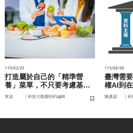
115/02/25
115/06/30
打造屬於自己的「精準營
臺灣需要
養」菜單，不只要考慮基
權AI到
因，關鍵更在腸道微生物
｜
｜
寒波
科技大觀園特約編輯
陳彥諺
科
儲存書籤