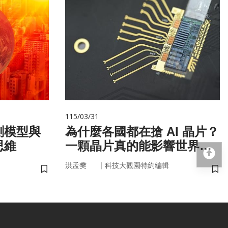
115/03/31
測模型與
為什麼各國都在搶 AI 晶片？
思維
一顆晶片真的能影響世界
回
嗎？
｜
洪孟樊
科技大觀園特約編輯
儲存書籤
儲