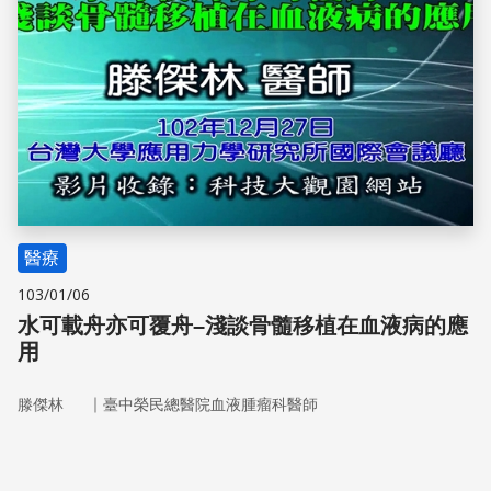
醫療
103/01/06
水可載舟亦可覆舟–淺談骨髓移植在血液病的應
用
｜
滕傑林
臺中榮民總醫院血液腫瘤科醫師