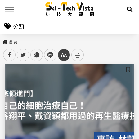
Menu
展
分類
首頁
facebook
twitter
plurk
line
中
儲存