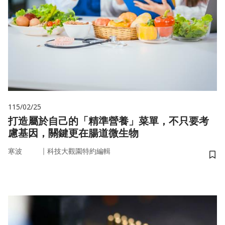
115/02/25
打造屬於自己的「精準營養」菜單，不只要考
慮基因，關鍵更在腸道微生物
｜
寒波
科技大觀園特約編輯
儲