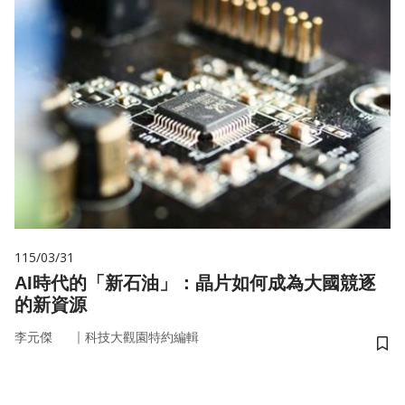
115/03/31
AI時代的「新石油」：晶片如何成為大國競逐
的新資源
｜
李元傑
科技大觀園特約編輯
儲