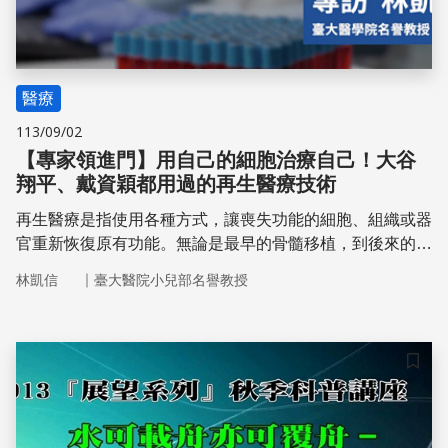
醫療
113/09/02
【專家領進門】用自己的細胞治療自己！大谷
翔平、戴資穎都用過的再生醫療技術
再生醫療是指使用各種方式，讓喪失功能的細胞、組織或器
官重新恢復原有功能。無論是最早的骨髓移植，到後來的臍
帶血或周邊血移植，都是一種幹細胞移植的技術。幹細胞是
｜
林凱信
臺大醫院小兒部名譽教授
最具發展潛力的細胞，因為他們具有形成特定組織，或器官
發育的能力。它能夠更新、修復或分化組織。
儲存