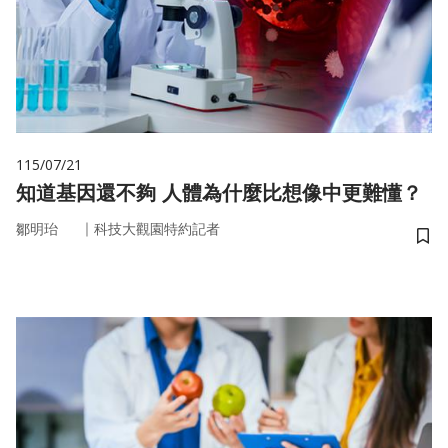
115/07/21
知道基因還不夠 人體為什麼比想像中更難懂？
｜
鄒明珆
科技大觀園特約記者
儲