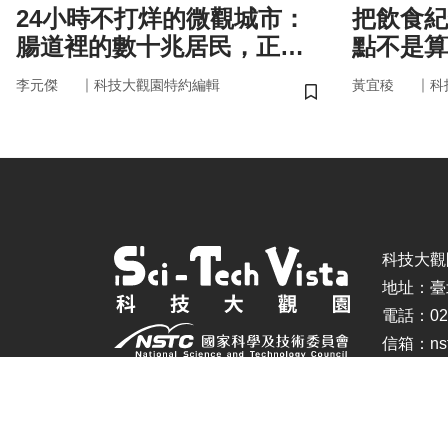
24小時不打烊的微觀城市：
把飲食紀
腸道裡的數十兆居民，正悄
點不是算
悄掌管你的大腦與健康
的「飲食
｜
｜
李元傑
科技大觀園特約編輯
黃宜稜
科
儲存書籤
科技大觀園 ©
地址：臺
電話：02-
信箱：nstc
建議瀏覽器：IE11.0以上、Firefox、Chrome(螢幕設