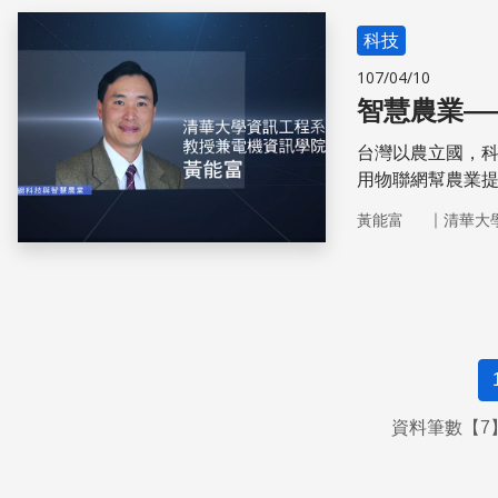
科技
107/04/10
智慧農業—
台灣以農立國，
用物聯網幫農業
創造新價值！來
｜
黃能富
清華大
資料筆數【7】