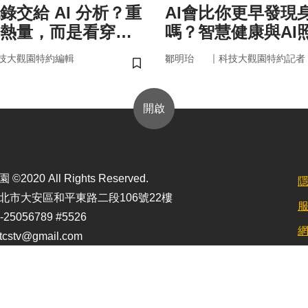
錄交給 AI 分析？重
AI會比你更早發現
熱量，而是看穿你
嗎？智慧健康與AI
習慣」
來
｜
技大觀園特約編輯
鄒明珆
科技大觀園特約記者
儲存書籤
開啟
2020 All Rights Reserved.
北市大安區和平東路二段106號22樓
25056789 #5526
stv@gmail.com
定最佳顯示效果為1920*1080)