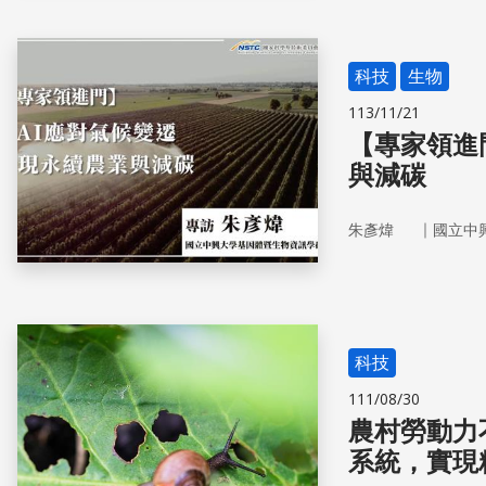
科技
生物
113/11/21
【專家領進
與減碳
｜
朱彥煒
國立中
科技
111/08/30
農村勞動力
系統，實現