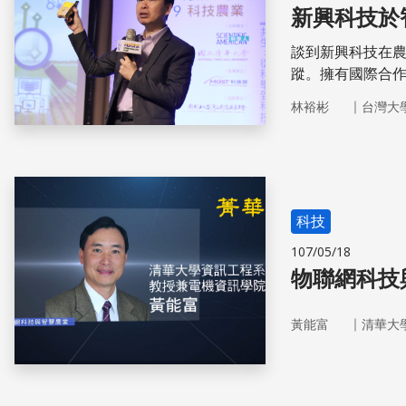
新興科技於
談到新興科技在
蹤。擁有國際合
括環境監測、知
｜
林裕彬
台灣大
出最新方向。
科技
107/05/18
物聯網科技
｜
黃能富
清華大