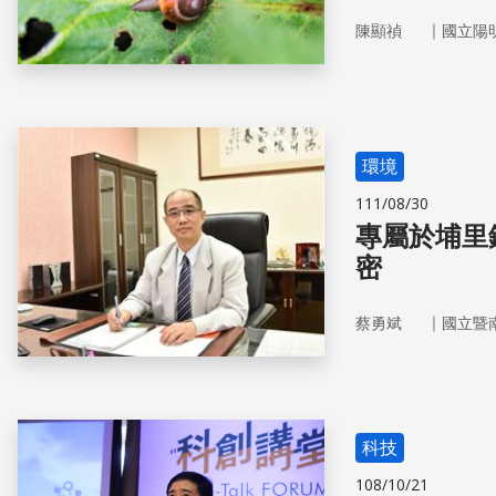
｜
陳顯禎
國立陽
環境
111/08/30
專屬於埔里
密
｜
蔡勇斌
國立暨
科技
108/10/21