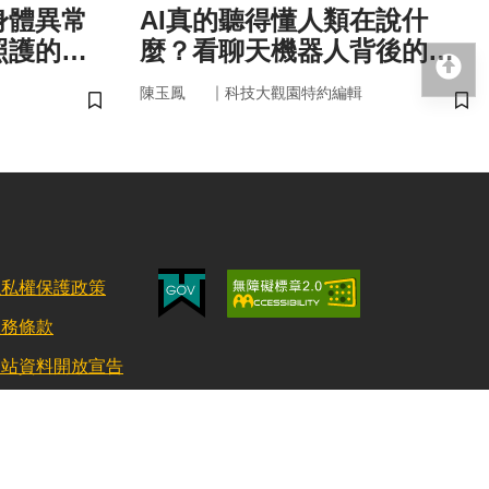
身體異常
AI真的聽得懂人類在說什
照護的未
麼？看聊天機器人背後的語
回
言科技
｜
陳玉鳳
科技大觀園特約編輯
儲存書籤
儲
隱私權保護政策
服務條款
網站資料開放宣告
更新日期：115/08/03 訪客人數：152886372