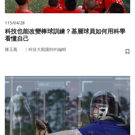
115/04/28
科技也能改變棒球訓練？基層球員如何用科學
看懂自己
｜
陳玉鳳
科技大觀園特約編輯
儲