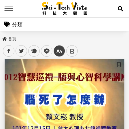
Menu
展
分類
首頁
facebook
twitter
plurk
line
中
儲存