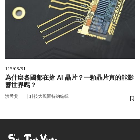
115/03/31
為什麼各國都在搶 AI 晶片？一顆晶片真的能影
響世界嗎？
｜
洪孟樊
科技大觀園特約編輯
儲