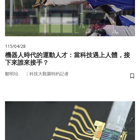
115/04/28
機器人時代的運動人才：當科技遇上人體，接
下來誰來接手？
｜
鄒明珆
科技大觀園特約記者
儲