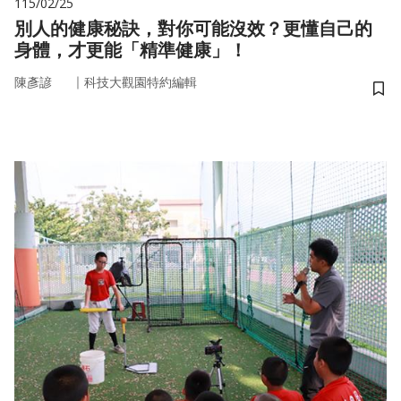
115/02/25
別人的健康秘訣，對你可能沒效？更懂自己的
身體，才更能「精準健康」！
｜
陳彥諺
科技大觀園特約編輯
儲