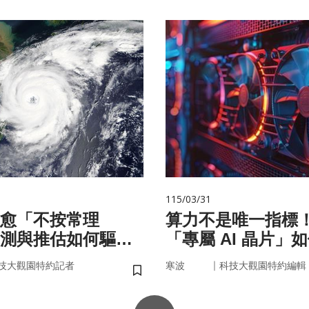
115/03/31
愈「不按常理
算力不是唯一指標
測與推估如何驅動
「專屬 AI 晶片」
？
率驅動未來
｜
技大觀園特約記者
寒波
科技大觀園特約編輯
儲存書籤