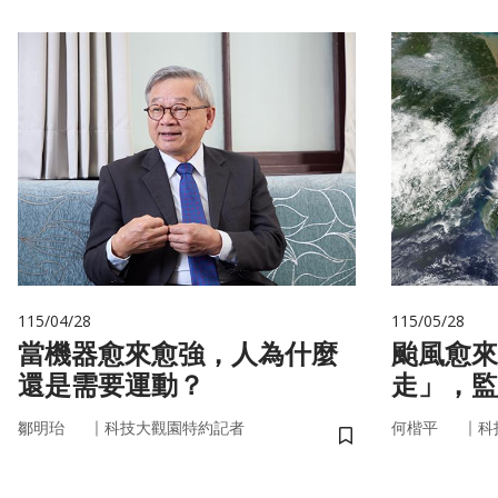
115/04/28
115/05/28
當機器愈來愈強，人為什麼
颱風愈來
還是需要運動？
走」，監
防災決策
｜
｜
鄒明珆
科技大觀園特約記者
何楷平
科
儲存書籤