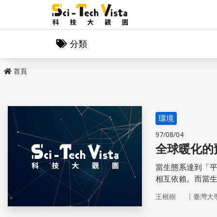
分類
首頁
環境
97/08/04
全球暖化的
當生態系達到「
相互依賴。而當
｜
王根樹
臺灣大