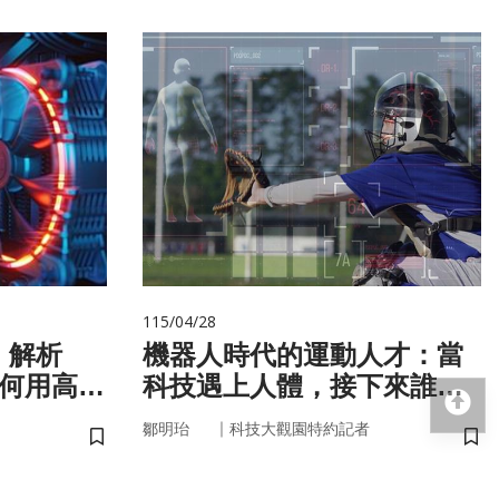
115/04/28
！解析
機器人時代的運動人才：當
如何用高效
科技遇上人體，接下來誰來
回
接手？
｜
鄒明珆
科技大觀園特約記者
儲存書籤
儲