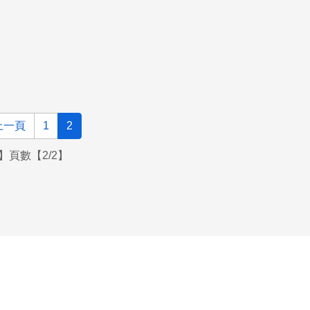
上一頁
1
2
】頁數【2/2】