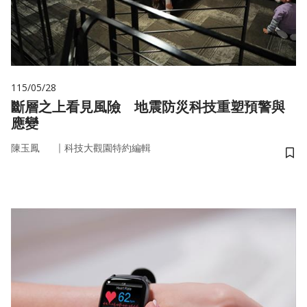
115/05/28
斷層之上看見風險 地震防災科技重塑預警與
應變
｜
陳玉鳳
科技大觀園特約編輯
儲