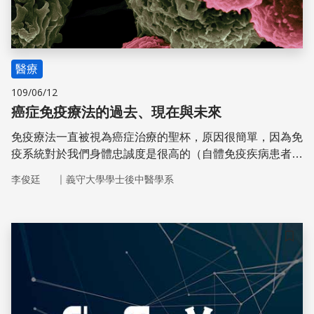
醫療
109/06/12
癌症免疫療法的過去、現在與未來
免疫療法一直被視為癌症治療的聖杯，原因很簡單，因為免
疫系統對於我們身體忠誠度是很高的（自體免疫疾病患者除
外），我們的免疫系統擁有著辨認「自我」與「非我」的優
｜
李俊廷
義守大學學士後中醫學系
秀能力，能打擊外來的、異樣的東西。許多科學家認為，如
果我們能用這樣的優勢來治療癌症，讓免疫系統專殺癌細
胞，那我們不就可以減少目前治療癌症時，常用的化療與放
射線治療對我們細胞通殺的情況嗎？因此癌症的免疫療法一
儲存
直以來都是很熱門的研究領域。