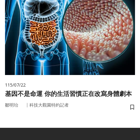
115/07/22
基因不是命運 你的生活習慣正在改寫身體劇本
｜
鄒明珆
科技大觀園特約記者
儲