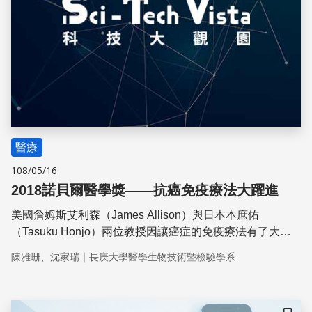
醫療
108/05/16
2018諾貝爾醫學獎——抗癌免疫療法大躍進
美國詹姆斯艾利森（James Allison）與日本本庶佑
（Tasuku Honjo）兩位教授因讓癌症的免疫療法有了大躍
進，而獲頒2018年的諾貝爾醫學獎。他們分別帶領各自的
｜
陳雅珊、沈家瑞
長庚大學醫學生物技術暨檢驗學系
團隊研發出CTLA-4和PD-1兩種抗癌藥物，對癌症病人來說
是一大福音，也為癌症免疫療法開啟新紀元！