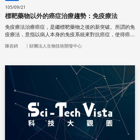
105/09/21
標靶藥物以外的癌症治療趨勢：免疫療法
免疫療法治療癌症，是繼標靶藥物之後的新突破。所謂的免
疫療法，意指以病人本身的免疫系統來對抗癌症，使得癌細
胞及其周圍微環境常呈現免疫抑制狀態，故能逃過身體免疫
｜
陳咨錡
財團法人生物技術開發中心
系統的攻擊，使癌細胞得以存活並增生。但是目前實驗發現
免疫療法機制不如預期，而且醫藥費非常昂貴。
儲存