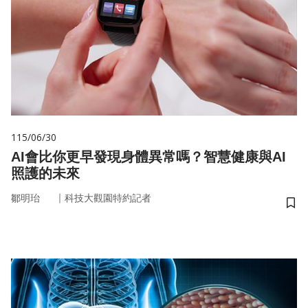
115/06/30
AI會比你更早發現身體異常嗎？智慧健康與AI
照護的未來
｜
鄒明珆
科技大觀園特約記者
儲