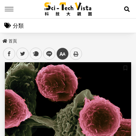
Menu
展
分類
首頁
facebook
twitter
plurk
line
中
儲存