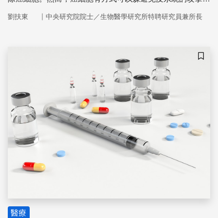
逐漸長成為一團癌細胞腫瘤。
｜
劉扶東
中央研究院院士／生物醫學研究所特聘研究員兼所長
儲存
醫療