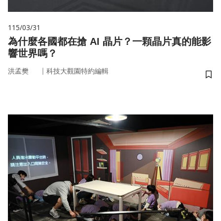
115/03/31
為什麼各國都在搶 AI 晶片？一顆晶片真的能影
響世界嗎？
｜
洪孟樊
科技大觀園特約編輯
儲