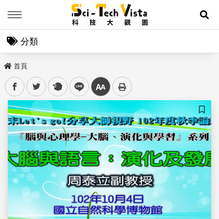
Menu
展
分類
首頁
facebook
twitter
plurk
line
中
儲存