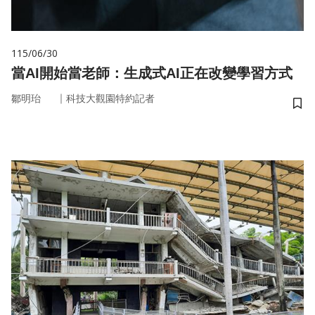
115/06/30
當AI開始當老師：生成式AI正在改變學習方式
｜
鄒明珆
科技大觀園特約記者
儲