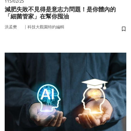
115/02/25
減肥失敗不見得是意志力問題！是你體內的
「細菌管家」在幫你囤油
｜
洪孟樊
科技大觀園特約編輯
儲