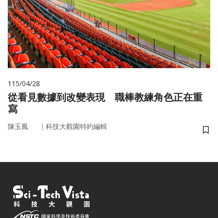
115/04/28
從看見數據到改變表現 職棒教練角色正在重
寫
｜
陳玉鳳
科技大觀園特約編輯
儲