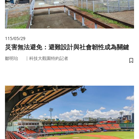
115/05/29
災害無法避免：避難設計與社會韌性成為關鍵
｜
鄒明珆
科技大觀園特約記者
儲