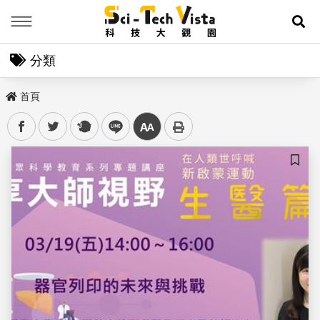
Menu
展
分類
首頁
facebook
twitter
plurk
line
中
儲存