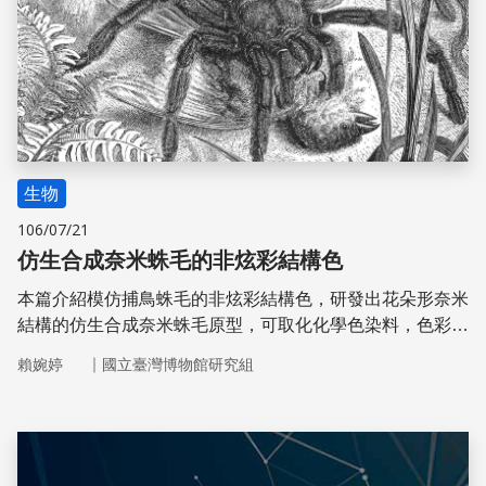
生物
106/07/21
仿生合成奈米蛛毛的非炫彩結構色
本篇介紹模仿捕鳥蛛毛的非炫彩結構色，研發出花朵形奈米
結構的仿生合成奈米蛛毛原型，可取化化學色染料，色彩豔
麗且永不褪色，應用於電視、手機、和螢幕等，可降低眩光
｜
賴婉婷
國立臺灣博物館研究組
和反射，達到各角度視野舒適清晰效果。
儲存