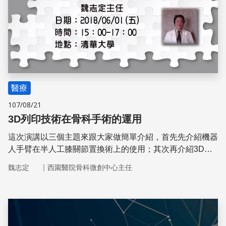
醫療
107/08/21
3D列印技術在骨科手術的運用
這次演講以三個主題來跟大家做簡單介紹，首先先介紹機器
人手臂在半人工膝關節置換術上的使用；其次再介紹3D列
印客製化高脛位切骨術；最後再介紹客製化人工膝關節置
｜
魏志定
西園醫院骨科微創中心主任
換。
儲存