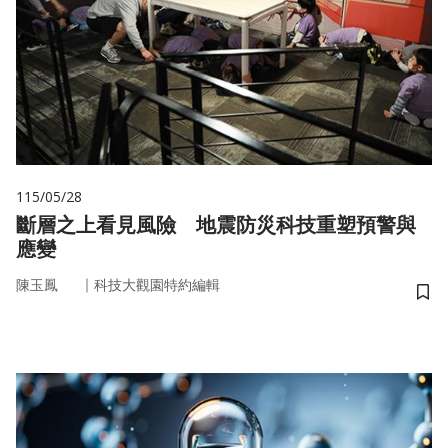
115/05/28
斷層之上看見風險 地震防災科技重塑預警與
應變
｜
陳玉鳳
科技大觀園特約編輯
儲