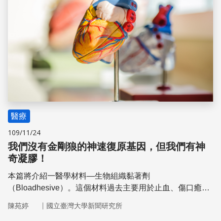
醫療
109/11/24
我們沒有金剛狼的神速復原基因，但我們有神
奇凝膠！
本篇將介紹一醫學材料—生物組織黏著劑
（Bloadhesive）。這個材料過去主要用於止血、傷口癒合
之用，而中國醫藥大學藥學系余建志副教授發現此黏著劑具
｜
陳苑婷
國立臺灣大學新聞研究所
有高含水率與良好機械強度的特性，使其得以最為人體組織