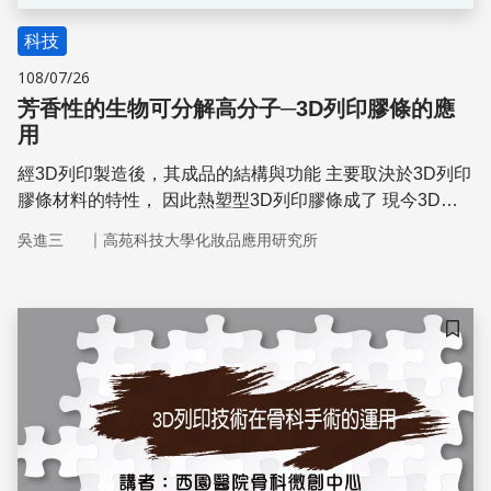
科技
108/07/26
芳香性的生物可分解高分子─3D列印膠條的應
用
經3D列印製造後，其成品的結構與功能 主要取決於3D列印
膠條材料的特性， 因此熱塑型3D列印膠條成了 現今3D列
印的重點材料。
｜
吳進三
高苑科技大學化妝品應用研究所
儲存