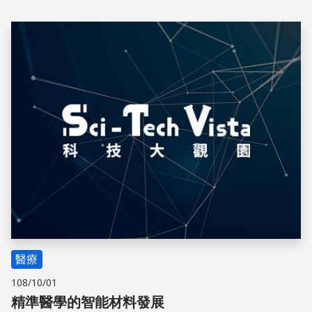
工程支架的材料，為器官提供臨時的支撐、促使新細胞與組
織生長，是未來人工器官的潛力材料。
儲存
醫療
108/10/01
精準醫學的智能材料發展