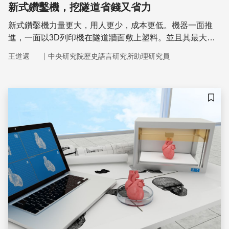
新式鑽鑿機，挖隧道省錢又省力
新式鑽鑿機力量更大，用人更少，成本更低。機器一面推
進，一面以3D列印機在隧道牆面敷上塑料。並且其最大優
點是，施工時不必封閉地面交通，不會造成交通黑暗期。
｜
王道還
中央研究院歷史語言研究所助理研究員
儲存