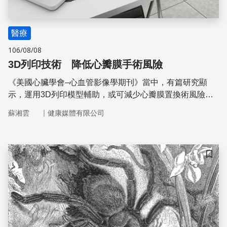
醫療
106/08/08
3D列印技術 降低心瓣膜手術風險
《美國心臟學會–心血管影像學期刊》當中，有篇研究顯
示，運用3D列印模型輔助，或可減少心瓣膜置換術風險，
提升患者預後狀況。
｜
蘇湘雲
健康媒體有限公司
儲存