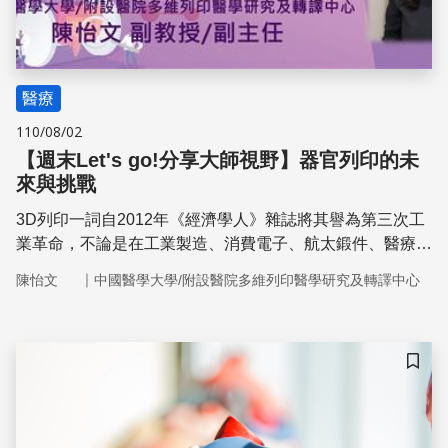
醫療
110/08/02
【週末Let's go!分享大師視野】器官列印的未
來與挑戰
3D列印一詞自2012年《經濟學人》雜誌將其譽為第三次工
業革命，不論是在工業製造、消費電子、航太鍛件、醫療產
業都有莫大的影響。隨著3D列印技術發展日趨成熟，不僅
｜
陳怡文
中國醫學大學/附設醫院多維列印醫學研究及轉譯中心
僅只是製造這些塑料、金屬等材料，細胞列印也成為可能。
儲存