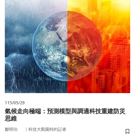
115/05/29
氣候走向極端：預測模型與調適科技重建防災
思維
｜
鄒明珆
科技大觀園特約記者
儲