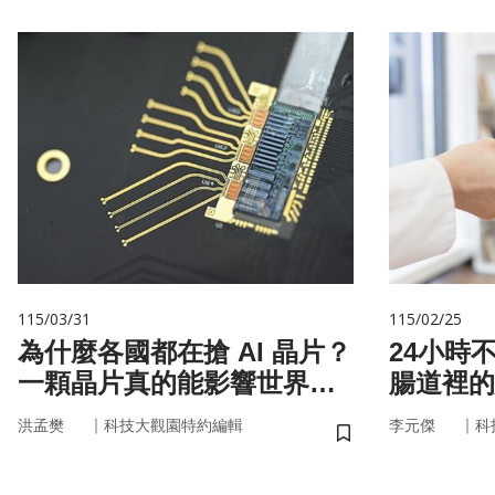
115/03/31
115/02/25
為什麼各國都在搶 AI 晶片？
24小時
一顆晶片真的能影響世界
腸道裡的
嗎？
悄掌管你
｜
｜
洪孟樊
科技大觀園特約編輯
李元傑
科
儲存書籤