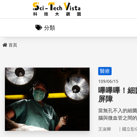
分類
首頁
醫療
109/06/15
嗶嗶嗶！細
屏障
當無孔不入的細
腦與微血管之間
保護。然而，卻
｜
王淑卿
國立彰