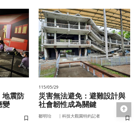
115/05/29
 地震防
災害無法避免：避難設計與
應變
社會韌性成為關鍵
回
｜
鄒明珆
科技大觀園特約記者
儲存書籤
儲