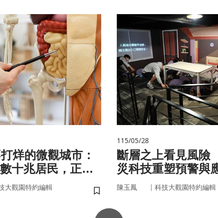
115/05/28
不打烊的微觀城市：
斷層之上看見風險
數十兆居民，正悄
災科技重塑預警與
的大腦與健康
｜
技大觀園特約編輯
陳玉鳳
科技大觀園特約編輯
儲存書籤