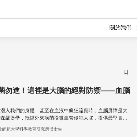
關於我們
儲存
菌勿進！這裡是大腦的絕對防禦——血腦
菌潛入我們的身體，甚至在血液中瘋狂流竄時，血腦屏障是大
的森嚴堡壘，抵擋外來病菌從微血管侵犯大腦，提供最堅實的
因它不留情面地排斥外來藥物，也形成醫學界最頭疼的關卡。
化師範大學科學教育研究所博士生