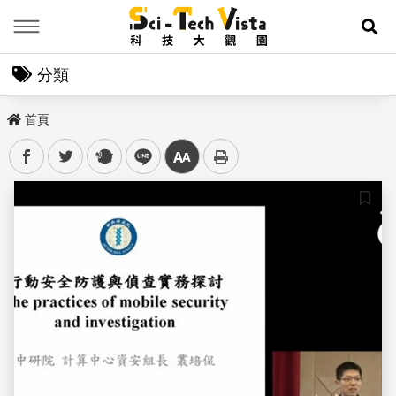
Menu
展
分類
首頁
facebook
twitter
plurk
line
中
儲存