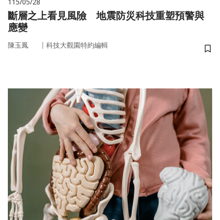
115/05/28
斷層之上看見風險 地震防災科技重塑預警與
應變
｜
陳玉鳳
科技大觀園特約編輯
儲