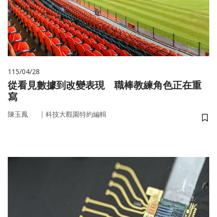
115/04/28
從看見數據到改變表現 職棒教練角色正在重
寫
｜
陳玉鳳
科技大觀園特約編輯
儲