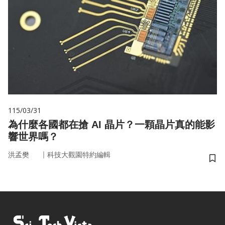
115/03/31
為什麼各國都在搶 AI 晶片？一顆晶片真的能影
響世界嗎？
｜
洪孟樊
科技大觀園特約編輯
儲