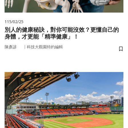
115/02/25
別人的健康秘訣，對你可能沒效？更懂自己的
身體，才更能「精準健康」！
｜
陳彥諺
科技大觀園特約編輯
儲