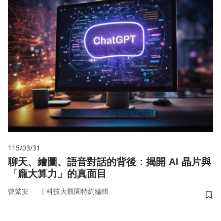
115/03/31
聊天、繪圖、語音對話的背後：揭開 AI 晶片與
「龐大算力」的真面目
｜
曾繁安
科技大觀園特約編輯
儲