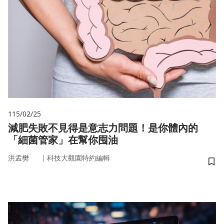
115/02/25
減肥失敗不見得是意志力問題！是你體內的
「細菌管家」在幫你囤油
｜
洪孟樊
科技大觀園特約編輯
儲