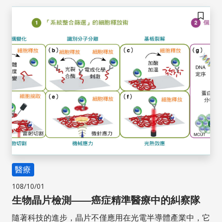
儲存
醫療
108/10/01
生物晶片檢測——癌症精準醫療中的糾察隊
隨著科技的進步，晶片不僅應用在光電半導體產業中，它