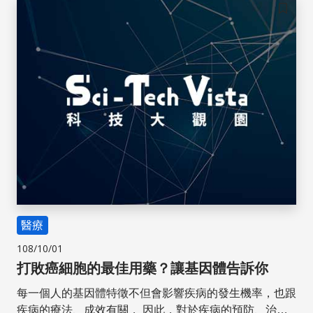
儲存
醫療
108/10/01
打敗癌細胞的最佳用藥？讓基因體告訴你
每一個人的基因體特徵不但會影響疾病的發生機率，也跟
疾病的療法、成效有關， 因此，對於疾病的預防、治療