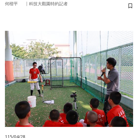
｜
何楷平
科技大觀園特約記者
儲
115/04/28