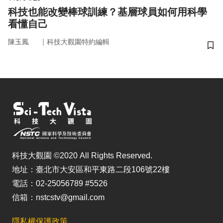
科技也能改變棒球訓練？基層球員如何用科學
看懂自己
｜
陳玉鳳
科技大觀園特約編輯
儲
科技大觀園 ©2020 All Rights Reserved.
地址：臺北市大安區和平東路二段106號22樓
電話：02-25056789 #5526
信箱：nstcstv@gmail.com
隱私權保護政策