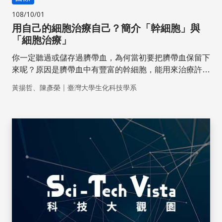
108/10/01
用自己的細胞治療自己？簡介「幹細胞」與
「細胞治療」
你一定聽過或儲存過臍帶血，為何當初要把臍帶血保留下
來呢？原因是臍帶血中有豐富的幹細胞，能用來治療許多
疾病。隨著科技發展，除了臍帶血幹細胞外，還有更多種
｜
黃揚哲、陳彥榮
臺灣大學生化科技學系
類以及更有應用潛力的幹細胞被發現和應用。
儲存