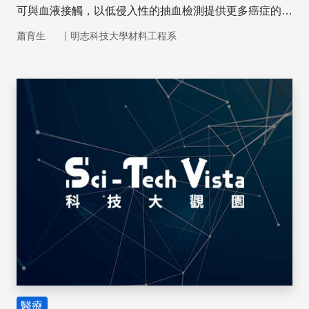
可與血液接觸，以低侵入性的抽血檢測提供更多癌症的相
關訊息，讓癌症病人能得到個人化的治療與病情追蹤。
｜
蕭育生
明志科技大學材料工程系
儲存
醫療