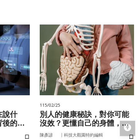
115/02/25
在說什
別人的健康秘訣，對你可能
背後的語
沒效？更懂自己的身體，才
回
更能「精準健康」！
｜
陳彥諺
科技大觀園特約編輯