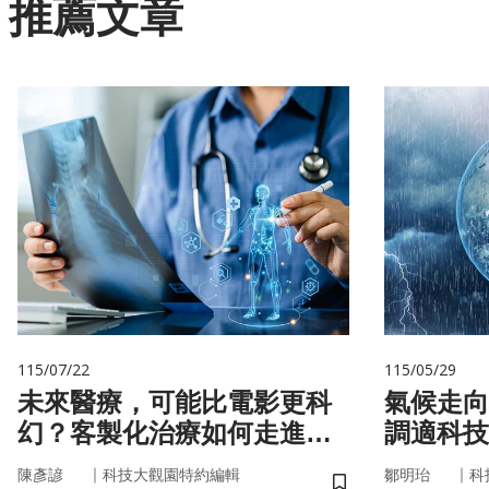
推薦文章
115/07/22
115/05/29
未來醫療，可能比電影更科
氣候走向
幻？客製化治療如何走進真
調適科技
實世界
｜
｜
陳彥諺
科技大觀園特約編輯
鄒明珆
科