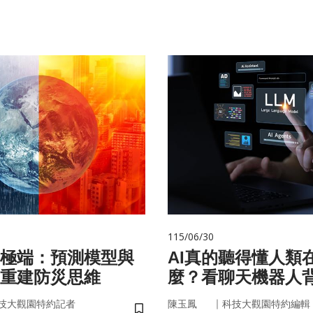
115/06/30
極端：預測模型與
AI真的聽得懂人類
重建防災思維
麼？看聊天機器人
言科技
｜
技大觀園特約記者
陳玉鳳
科技大觀園特約編輯