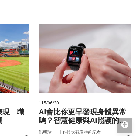
115/06/30
表現 職
AI會比你更早發現身體異常
寫
嗎？智慧健康與AI照護的未
回
來
｜
鄒明珆
科技大觀園特約記者