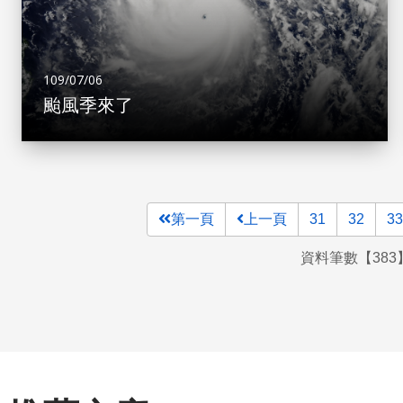
109/07/06
颱風季來了
第一頁
上一頁
31
32
33
資料筆數【383】