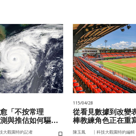
115/04/28
愈「不按常理
從看見數據到改變
測與推估如何驅動
棒教練角色正在重
？
｜
技大觀園特約記者
陳玉鳳
科技大觀園特約編輯