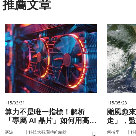
推薦文章
115/03/31
115/05/28
算力不是唯一指標！解析
颱風愈來
「專屬 AI 晶片」如何用高效
走」，監
率驅動未來
防災決策
｜
｜
寒波
科技大觀園特約編輯
何楷平
科