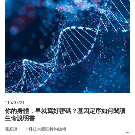
115/07/21
你的身體，早就寫好密碼？基因定序如何閱讀
生命說明書
｜
陳彥諺
科技大觀園特約編輯
儲