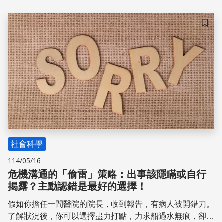
一定是太笨了，我這麼聰明，怎麼可能上當？」
儲存
社會科學
114/05/16
危機溝通的「偷雷」策略：出事該隱瞞或自行
揭露？主動認錯是最好的選擇！
假如你擔任一間醫院的院長，收到報告，有病人被開錯刀。
了解狀況後，你可以選擇盡力打點，力求船過水無痕，卻要