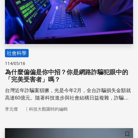
社會科學
114/05/16
為什麼偏偏是你中招？你是網路詐騙犯眼中的
「完美受害者」嗎？
台灣近年詐騙案猖獗，光是今年2月，全台詐騙損失金額就
高達60億元。隨著科技進步與社會結構日益複雜，詐騙手
法日新月異、更加生活化，平均每三人就有一人曾被詐騙得
｜
李元傑
科技大觀園特約編輯
逞，你我都可能是下一個受害者。 這規模令人震驚，也讓
我們不得不思考：為什麼詐騙會找上我嗎？誰才是詐騙犯眼
中最理想的獵物？我該怎麼做才能避免被詐騙的風險呢？本
期文章邀請中央警察大學犯罪防治學系教授蔡田木，為我們
儲存