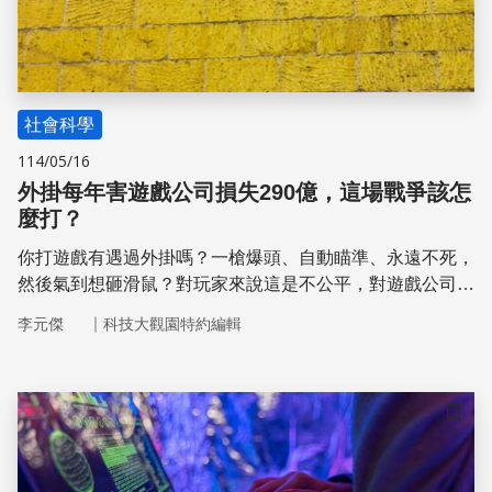
社會科學
114/05/16
外掛每年害遊戲公司損失290億，這場戰爭該怎
麼打？
你打遊戲有遇過外掛嗎？一槍爆頭、自動瞄準、永遠不死，
然後氣到想砸滑鼠？對玩家來說這是不公平，對遊戲公司來
說，這可能是數億元的損失。遊戲公司該怎麼辦？中央大學
｜
李元傑
科技大觀園特約編輯
張李治華教授用經濟模型來分析遊戲產業如何「鬥掛」，幫
我們看清遊戲廠商 vs 外掛商的精彩對決。
儲存