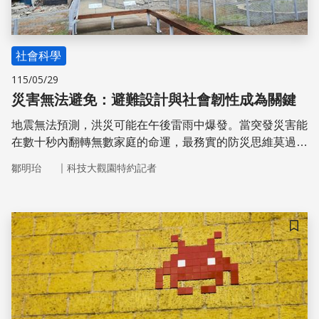
社會科學
115/05/29
災害無法避免：避難設計與社會韌性成為關鍵
地震無法預測，洪災可能在午後雷雨中爆發。當突發災害能
在數十秒內翻轉無數家庭的命運，最務實的防災思維莫過於
承認「災害無法被完全避免」；我們真正能主導的，是提升
｜
鄒明珆
科技大觀園特約記者
社會面對衝擊時的「承受力」與「恢復力」。
儲存