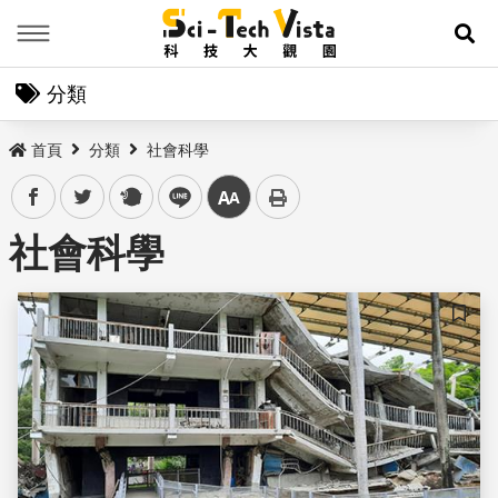
Menu
展
分類
首頁
分類
社會科學
facebook
twitter
plurk
line
中
社會科學
儲存