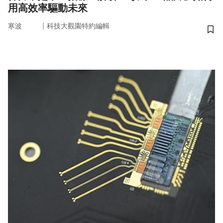
用高效率驅動未來
｜
寒波
科技大觀園特約編輯
儲