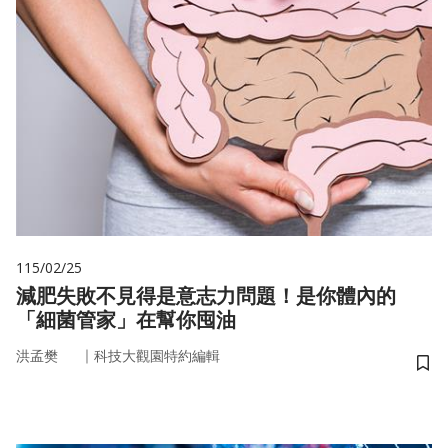
115/02/25
減肥失敗不見得是意志力問題！是你體內的
「細菌管家」在幫你囤油
｜
洪孟樊
科技大觀園特約編輯
儲