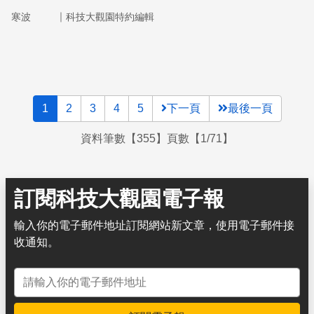
承擔有一天被外界揭露的風險；或是主動對外公布消息，展
｜
寒波
科技大觀園特約編輯
現知錯能改的態度。哪種作法更能維護醫院的聲譽呢？
1
2
3
4
5
下一頁
最後一頁
資料筆數【355】頁數【1/71】
訂閱科技大觀園電子報
輸入你的電子郵件地址訂閱網站新文章，使用電子郵件接
收通知。
電子郵件地址