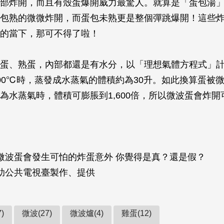
部炸開，而且有殼蛋爆開威力最驚人。就算是「蛋包湯
包熟的微微炸開，而蛋包未熟更是整個彈跳爆開！這些
的當下，那可不得了啦！
蛋、熟蛋，內部都還是有水分，以「理想氣體方程式」計
00℃時，蒸發成水蒸氣的體積約為30升。如此換算蛋被
為水蒸氣時，體積可膨脹到1,600倍，所以微波蛋會炸開
微波蛋會發生可怕的炸蛋意外 你覺得是真？還是假？
助公共電視臺製作、提供
)
微波(27)
微波爐(4)
雞蛋(12)