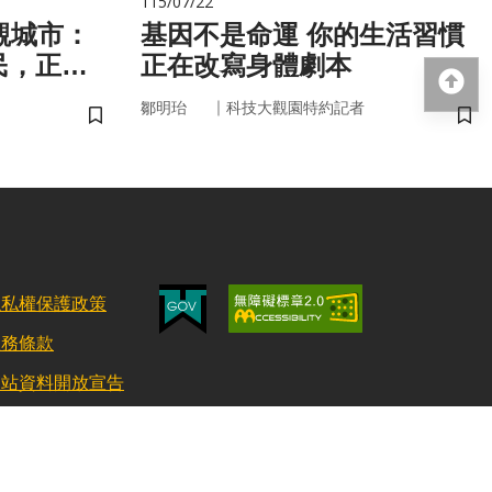
115/07/22
觀城市：
基因不是命運 你的生活習慣
民，正悄
正在改寫身體劇本
回
健康
｜
鄒明珆
科技大觀園特約記者
儲存書籤
儲
隱私權保護政策
服務條款
網站資料開放宣告