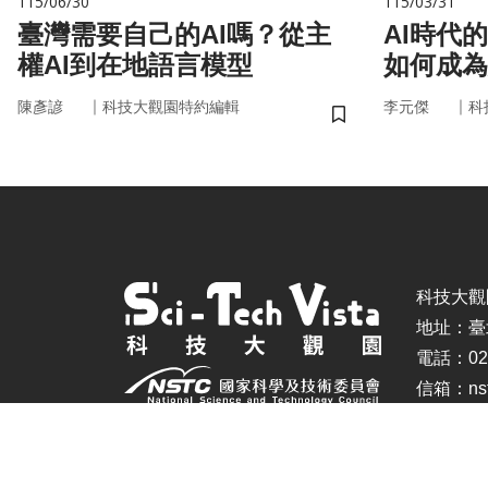
115/06/30
115/03/31
臺灣需要自己的AI嗎？從主
AI時代
權AI到在地語言模型
如何成為
｜
｜
陳彥諺
科技大觀園特約編輯
李元傑
科
儲存書籤
科技大觀園 ©
地址：臺
電話：02-
信箱：nstc