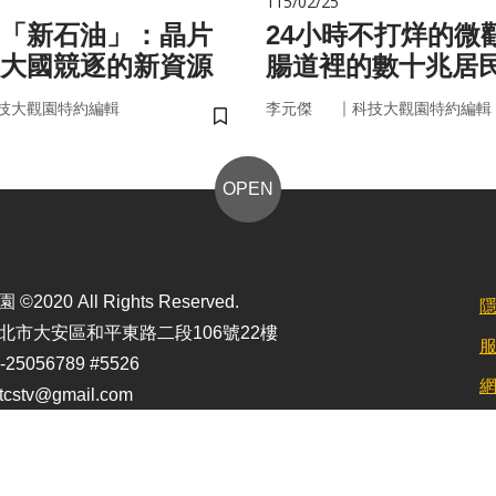
115/02/25
的「新石油」：晶片
24小時不打烊的微
大國競逐的新資源
腸道裡的數十兆居
悄掌管你的大腦與
｜
技大觀園特約編輯
李元傑
科技大觀園特約編輯
儲存書籤
OPEN
2020 All Rights Reserved.
北市大安區和平東路二段106號22樓
25056789 #5526
stv@gmail.com