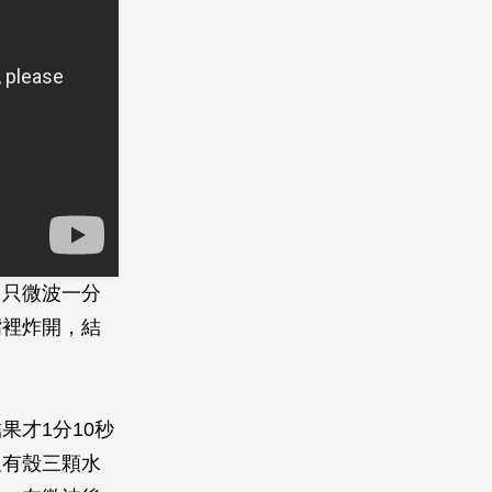
，只微波一分
嘴裡炸開，結
才1分10秒
及有殼三顆水