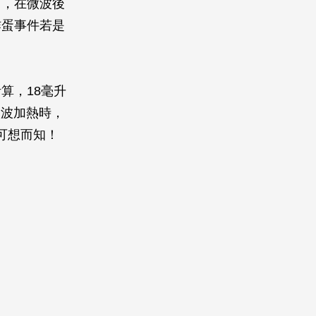
」，在微波後
炸蛋事件若是
算，18毫升
微波加熱時，
可想而知！