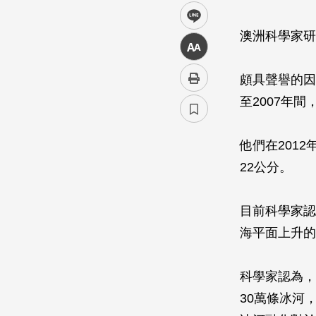
line
澳洲科學家研
中
頗具聲譽的因斯布魯
至2007年
他們在201
22公分。
目前科學家認
海平面上升的
科學家認為，
30萬條冰河