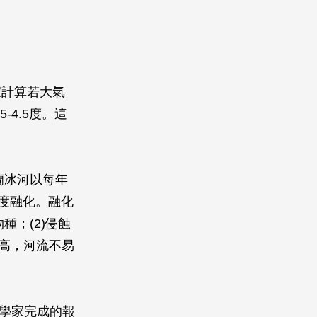
家計算若大氣
4.5度。這
陵蘭冰河以每年
速度融化。融化
種；(2)侵蝕
提高，河流不易
科學家完成的報