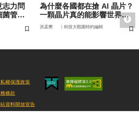
意志力問
為什麼各國都在搶 AI 晶片？
細菌管
一顆晶片真的能影響世界
回
嗎？
｜
洪孟樊
科技大觀園特約編輯
儲存書籤
儲
隱私權保護政策
服務條款
網站資料開放宣告
更新日期：115/08/03 訪客人數：152865462