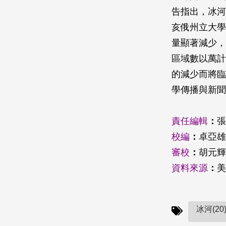
告指出，冰河融
亥俄州立大學(O
量顯著減少，
區域數以萬計
的減少而將臨
學傳播與新聞
責任編輯
：
張
校編
：
卓亞雄
審校
：
胡元輝
資料來源
：
美
冰河(20