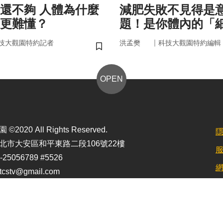
 人體為什麼
減肥失敗不見得是
更難懂？
題！是你體內的「
家」在幫你囤油
｜
技大觀園特約記者
洪孟樊
科技大觀園特約編輯
儲存書籤
OPEN
2020 All Rights Reserved.
北市大安區和平東路二段106號22樓
25056789 #5526
stv@gmail.com
定最佳顯示效果為1920*1080)