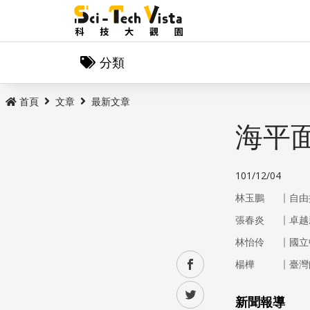
分類
首頁
文章
最新文章
海平
101/12/04
｜
林玉鵬
自由
｜
張春炎
卓越
｜
林怡伶
國立
｜
facebook
楊樺
臺灣
twitter
新聞報導