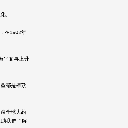
融化。
為，在1902年
致海平面再上升
這些都是導致
追蹤全球大約
幫助我們了解