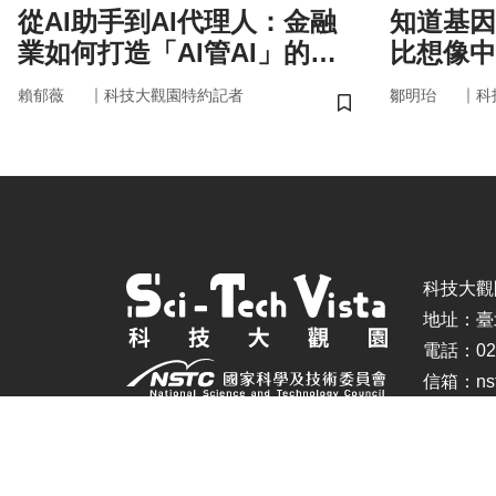
從AI助手到AI代理人：金融
知道基因還不夠
業如何打造「AI管AI」的新
比想像中
治理模式？
｜
｜
賴郁薇
科技大觀園特約記者
鄒明珆
科
儲存書籤
科技大觀園 ©
地址：臺
電話：02-
信箱：nstc
建議瀏覽器：IE11.0以上、Firefox、Chrome(螢幕設