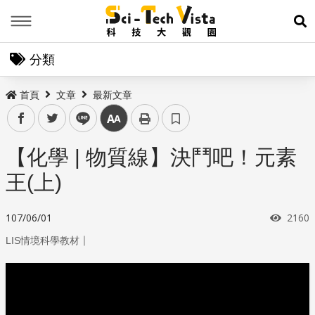
Menu
展
分類
首頁
文章
最新文章
facebook
twitter
line
中
【化學 | 物質線】決鬥吧！元素
王(上)
瀏覽
107/06/01
2160
｜
LIS情境科學教材