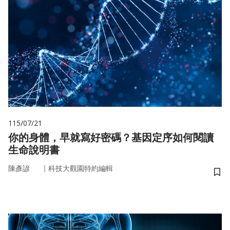
115/07/21
你的身體，早就寫好密碼？基因定序如何閱讀
生命說明書
｜
陳彥諺
科技大觀園特約編輯
儲