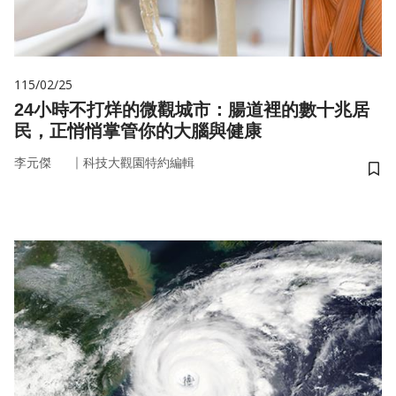
115/02/25
24小時不打烊的微觀城市：腸道裡的數十兆居
民，正悄悄掌管你的大腦與健康
｜
李元傑
科技大觀園特約編輯
儲