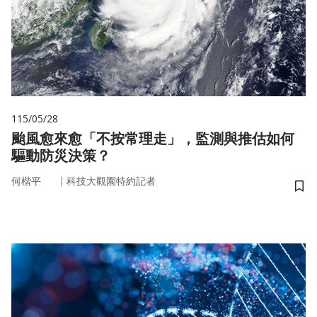
115/05/28
颱風愈來愈「不按常理走」，監測與推估如何
驅動防災決策？
｜
何楷平
科技大觀園特約記者
儲