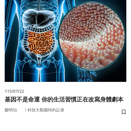
115/07/22
基因不是命運 你的生活習慣正在改寫身體劇本
｜
鄒明珆
科技大觀園特約記者
儲