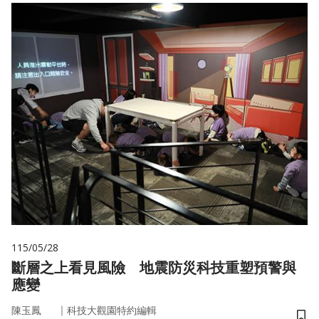
115/05/28
斷層之上看見風險 地震防災科技重塑預警與
應變
｜
陳玉鳳
科技大觀園特約編輯