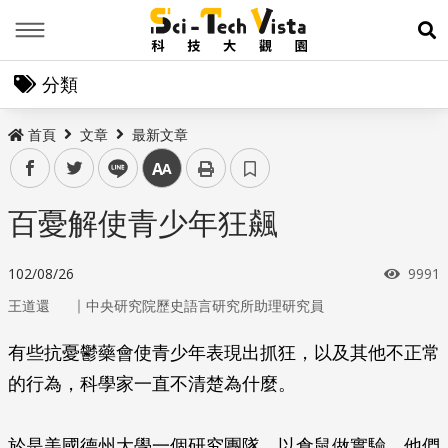
Menu
展
分類
首頁
文章
最新文章
facebook
twitter
line
中
百憂解使青少年狂飆
瀏覽
102/08/26
9991
｜
王道還
中央研究院歷史語言研究所助理研究員
有些抗憂鬱藥會使青少年表現出抓狂，以及其他不正常
的行為，科學家一直不清楚為什麼。
於是美國德州大學一個研究團隊，以倉鼠做實驗。他們