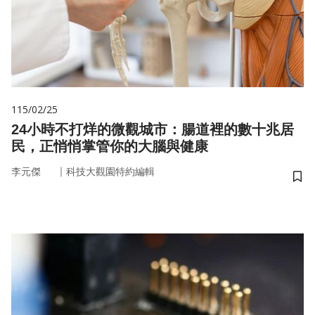
115/02/25
24小時不打烊的微觀城市：腸道裡的數十兆居
民，正悄悄掌管你的大腦與健康
｜
李元傑
科技大觀園特約編輯
儲