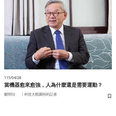
115/04/28
當機器愈來愈強，人為什麼還是需要運動？
｜
鄒明珆
科技大觀園特約記者
儲