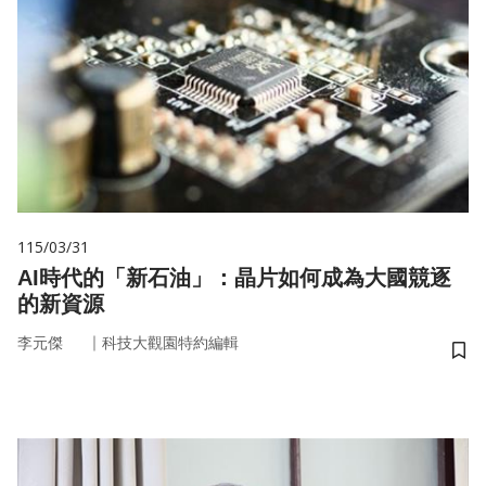
115/03/31
AI時代的「新石油」：晶片如何成為大國競逐
的新資源
｜
李元傑
科技大觀園特約編輯
儲