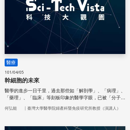
醫療
101/04/05
幹細胞的未來
醫學的進步一日千里，過去那些如「解剖學」、「病理」、
「藥理」、「臨床」等刻板印象的醫學字眼，已被「分子醫
學」、「基因」、「幹細胞」等取代，成為新一代的當紅關
｜
何弘能
臺灣大學醫學院婦產科暨免疫研究所教授（演講人）
鍵字。現今的疾病臨床診斷及治療已和傳統概念大相逕庭，
醫界除了用全新的角度和視野去面對疾病外，也結合生物工
程、遺傳工程等其他領域，形成了一種新範疇。