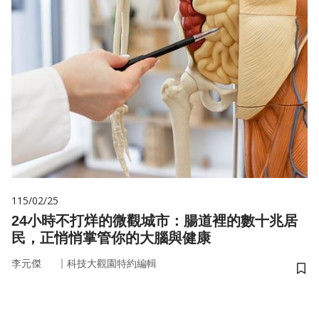
115/02/25
24小時不打烊的微觀城市：腸道裡的數十兆居
民，正悄悄掌管你的大腦與健康
｜
李元傑
科技大觀園特約編輯
儲