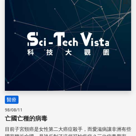
儲存
醫療
98/08/11
亡國亡種的病毒
目前子宮頸癌是女性第二大癌症殺手，而愛滋病讓非洲有些