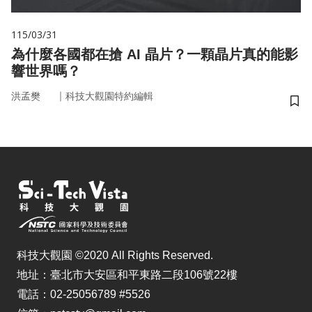
115/03/31
為什麼各國都在搶 AI 晶片？一顆晶片真的能影
響世界嗎？
｜
洪孟樊
科技大觀園特約編輯
儲
科技大觀園 ©2020 All Rights Reserved.
地址：臺北市大安區和平東路二段106號22樓
電話：02-25056789 #5526