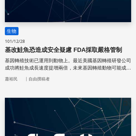
生物
101/12/28
基改鮭魚恐造成安全疑慮 FDA採取嚴格管制
基因轉殖技術已運用到動物上。最近美國基因轉殖研發公司
成功將鮭魚成長速度提增兩倍，未來基因轉殖動物可能成為
家庭食材，但主管機關基於健康和環境安全因素，仍在嚴密
｜
蕭裕民
自由撰稿者
控管及評估
儲存