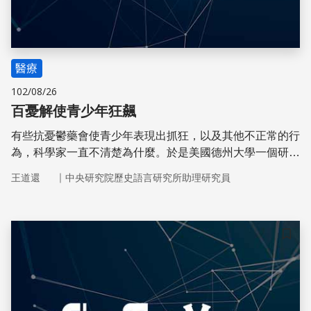
醫療
102/08/26
百憂解使青少年狂飆
有些抗憂鬱藥會使青少年表現出抓狂，以及其他不正常的行
為，科學家一直不清楚為什麼。於是美國德州大學一個研究
團隊，以倉鼠做實驗，觀察牠們的互動。
｜
王道還
中央研究院歷史語言研究所助理研究員
儲存