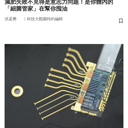
減肥失敗不見得是意志力問題！是你體內的
「細菌管家」在幫你囤油
｜
洪孟樊
科技大觀園特約編輯
儲