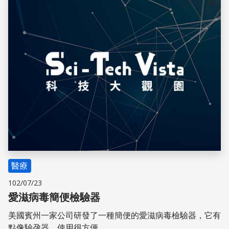
儲存
醫療
102/07/23
愛滋病毒簡便檢驗器
美國賓州一家公司研發了一種簡便的愛滋病毒檢驗器，它有
點像驗孕器，使用很方便。