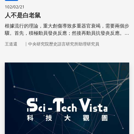
102/02/21
人不是白老鼠
根據流行的理論，重大創傷導致多重器官衰竭，需要兩個步
驟。首先，積極動員發炎反應；然後再動員抗發炎反應。在
第2階段，由於身體的免疫反應受到壓制，無異為感染病原
｜
王道還
中央研究院歷史語言研究所助理研究員
敞開門戶，因此可能導致多重器官衰竭。但是，最新的研究
結果並不支持這個理論。
儲存