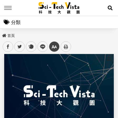
Menu
展
分類
首頁
facebook
twitter
plurk
line
中
儲存