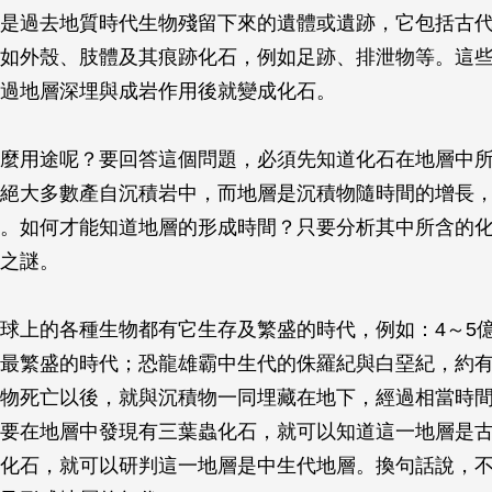
是過去地質時代生物殘留下來的遺體或遺跡，它包括古
如外殼、肢體及其痕跡化石，例如足跡、排泄物等。這
過地層深埋與成岩作用後就變成化石。
麼用途呢？要回答這個問題，必須先知道化石在地層中
絕大多數產自沉積岩中，而地層是沉積物隨時間的增長
。如何才能知道地層的形成時間？只要分析其中所含的
之謎。
球上的各種生物都有它生存及繁盛的時代，例如：4～5
最繁盛的時代；恐龍雄霸中生代的侏羅紀與白堊紀，約有
物死亡以後，就與沉積物一同埋藏在地下，經過相當時
要在地層中發現有三葉蟲化石，就可以知道這一地層是
化石，就可以研判這一地層是中生代地層。換句話說，