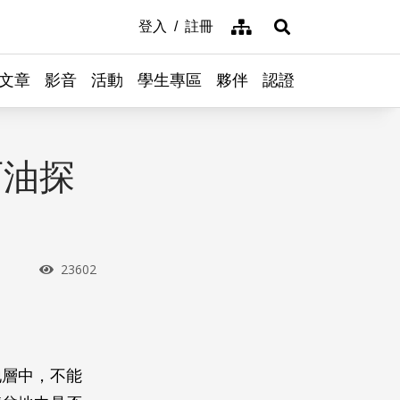
網站導覽
登入
註冊
展開搜尋
文章
影音
活動
學生專區
夥伴
認證
石油探
瀏覽次數
23602
地層中，不能