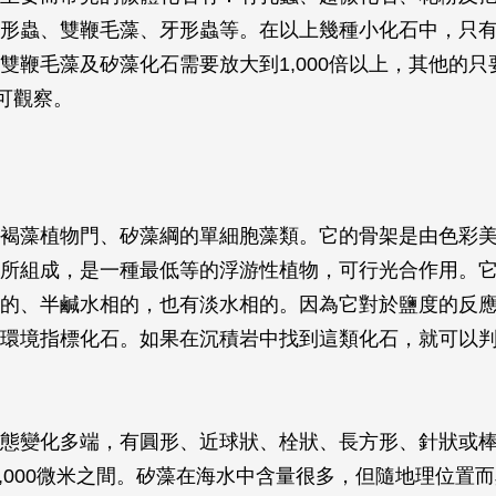
形蟲、雙鞭毛藻、牙形蟲等。在以上幾種小化石中，只
雙鞭毛藻及矽藻化石需要放大到1,000倍以上，其他的只
就可觀察。
褐藻植物門、矽藻綱的單細胞藻類。它的骨架是由色彩
所組成，是一種最低等的浮游性植物，可行光合作用。
的、半鹹水相的，也有淡水相的。因為它對於鹽度的反
環境指標化石。如果在沉積岩中找到這類化石，就可以
態變化多端，有圓形、近球狀、栓狀、長方形、針狀或
～l,000微米之間。矽藻在海水中含量很多，但隨地理位置