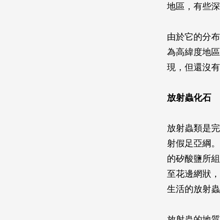
地區，有些深
由於它的分布
為高緯度地區
現，但還沒有
放射蟲化石
放射蟲類是完
射假足亞綱。
的矽酸鹽所組
至花邊網狀，
生活的放射蟲
放射蟲的地質