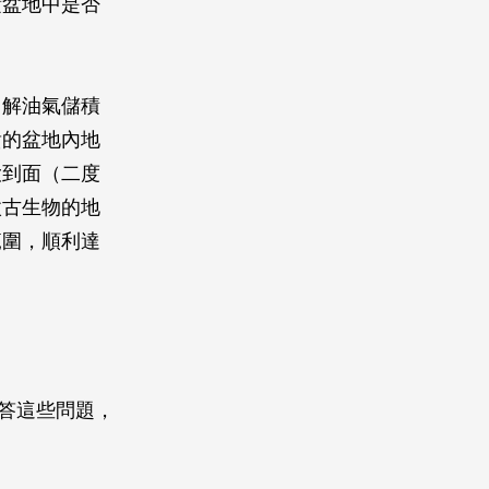
積盆地中是否
。
了解油氣儲積
貴的盆地內地
大到面（二度
微古生物的地
範圍，順利達
解答這些問題，