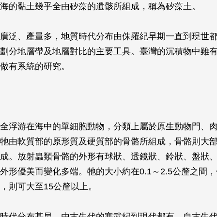
海的黏土幾乎全由矽藻的遺骸所組成，稱為矽藻土。
廣泛、產量多，地質時代分布由侏羅紀早期一直到現世
劃分地層帶及地層對比的主要工具。臺灣的沉積物中雖
做有系統的研究。
全浮游在海中的單細胞動物，分類上屬於原生動物門、
牠由軟質部的原形質及硬質部的骨骼所組成，骨骼則大
成。放射蟲類骨骼的外形有球狀、透鏡狀、鈴狀、盤狀
外形優美而變化多端。牠的大小約在0.1～2.5公釐之間
，則可大至15公釐以上。
時代分布甚早，由古生代的寒武紀到現代都有，自古生