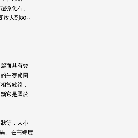
有超微化石、
要放大到80～
美麗而具有寶
它的生存範圍
應相當敏銳，
判斷它是屬於
棒狀等，大小
而異。在高緯度