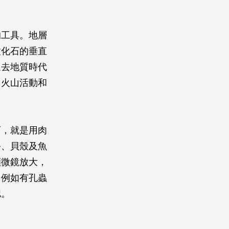
的工具。地層
種化石的垂直
過去地質時代
、火山活動和
石，就是用肉
骼、貝殼及魚
顯微鏡放大，
，例如有孔蟲
認。