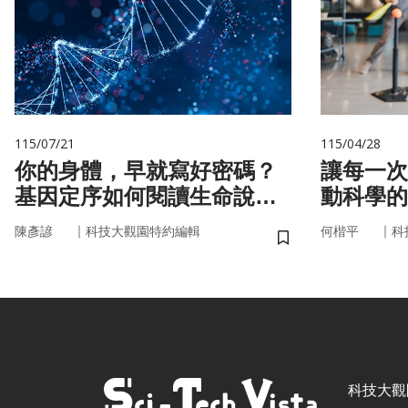
115/07/21
115/04/28
你的身體，早就寫好密碼？
讓每一次
基因定序如何閱讀生命說明
動科學的
書
｜
｜
陳彥諺
科技大觀園特約編輯
何楷平
科
儲存書籤
科技大觀園 ©