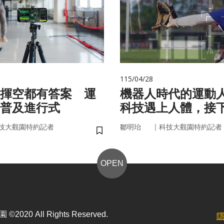
115/04/28
揮空都有答案 運
機器人時代的運動
普及進行式
科技遇上人體，接
接手？
｜
技大觀園特約記者
鄒明珆
科技大觀園特約記者
儲存書籤
OPEN
2020 All Rights Reserved.