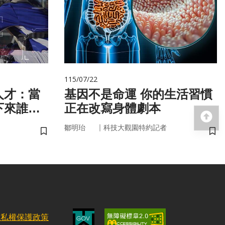
115/07/22
人才：當
基因不是命運 你的生活習慣
下來誰來
正在改寫身體劇本
回
｜
鄒明珆
科技大觀園特約記者
儲存書籤
儲
隱私權保護政策