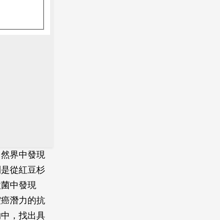
自然界中發現
別是從紅豆杉
黴菌中發現
腔癌潛力的抗
物中，找出具