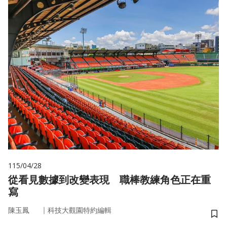
115/04/28
從看見數據到改變表現 職棒教練角色正在重
寫
｜
陳玉鳳
科技大觀園特約編輯
儲