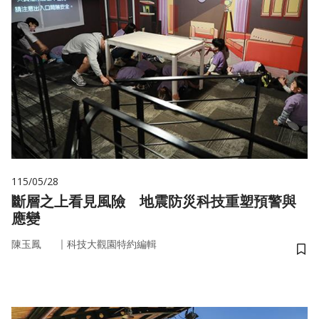
115/05/28
斷層之上看見風險 地震防災科技重塑預警與
應變
｜
陳玉鳳
科技大觀園特約編輯
儲