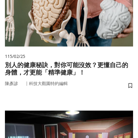
115/02/25
別人的健康秘訣，對你可能沒效？更懂自己的
身體，才更能「精準健康」！
｜
陳彥諺
科技大觀園特約編輯
儲