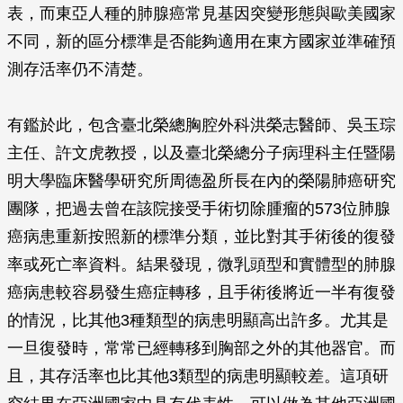
表，而東亞人種的肺腺癌常見基因突變形態與歐美國家
不同，新的區分標準是否能夠適用在東方國家並準確預
測存活率仍不清楚。
有鑑於此，包含臺北榮總胸腔外科洪榮志醫師、吳玉琮
主任、許文虎教授，以及臺北榮總分子病理科主任暨陽
明大學臨床醫學研究所周德盈所長在內的榮陽肺癌研究
團隊，把過去曾在該院接受手術切除腫瘤的573位肺腺
癌病患重新按照新的標準分類，並比對其手術後的復發
率或死亡率資料。結果發現，微乳頭型和實體型的肺腺
癌病患較容易發生癌症轉移，且手術後將近一半有復發
的情況，比其他3種類型的病患明顯高出許多。尤其是
一旦復發時，常常已經轉移到胸部之外的其他器官。而
且，其存活率也比其他3類型的病患明顯較差。這項研