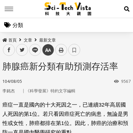
Menu
展
分類
首頁
文章
最新文章
facebook
twitter
line
中
肺腺癌新分類有助預測存活率
瀏覽
104/08/05
9567
｜
李銘杰
《科學發展》特約文字編輯
癌症一直是國內的十大死因之一，已連續32年高居國
人死因的第1位。若只看因癌症死亡的病患，無論是男
性或女性，肺癌都排在第1位。因此，肺癌的治療和預
防一直是國內醫學研究的重點。