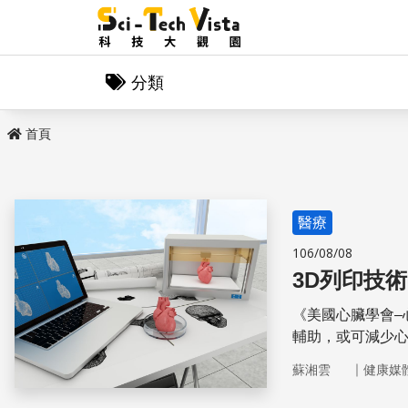
分類
首頁
醫療
106/08/08
3D列印技
《美國心臟學會–
輔助，或可減少
｜
蘇湘雲
健康媒