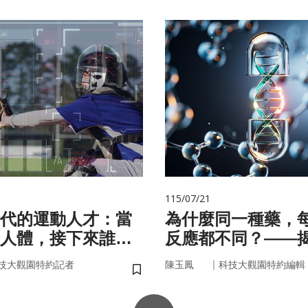
115/07/21
代的運動人才：當
為什麼同一種藥，
人體，接下來誰來
反應都不同？——
的用藥密碼
｜
技大觀園特約記者
陳玉鳳
科技大觀園特約編輯
儲存書籤