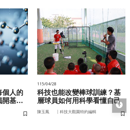
115/04/28
每個人的
科技也能改變棒球訓練？基
揭開基因
層球員如何用科學看懂自己
回
｜
陳玉鳳
科技大觀園特約編輯
儲存書籤
儲