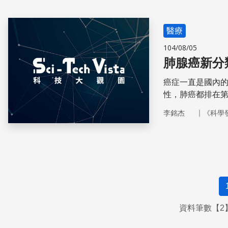
醫療
104/08/05
肺腺癌新分
癌症一直是國內
性，肺癌都排在
點。
｜
李銘杰
《科學
資料筆數【2】