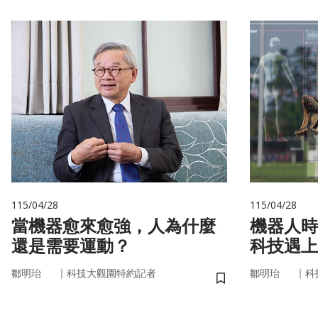
115/04/28
115/04/28
當機器愈來愈強，人為什麼
機器人時
還是需要運動？
科技遇上
接手？
｜
｜
鄒明珆
科技大觀園特約記者
鄒明珆
科
儲存書籤