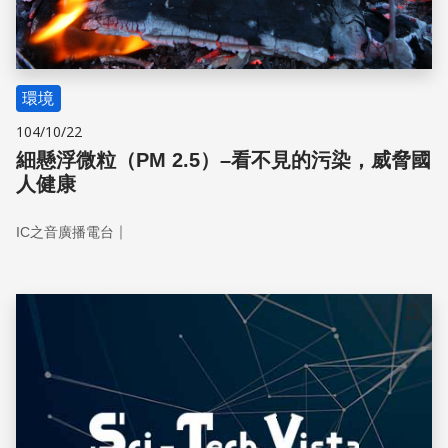
環境
104/10/22
細懸浮微粒（PM 2.5）–看不見的污染，威脅國
人健康
｜
IC之音廣播電台
儲存