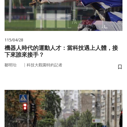
115/04/28
機器人時代的運動人才：當科技遇上人體，接
下來誰來接手？
｜
鄒明珆
科技大觀園特約記者
儲