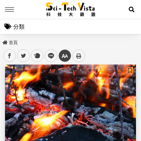
Menu
展
分類
首頁
facebook
twitter
plurk
line
中
儲存