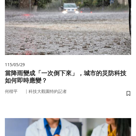
115/05/29
當降雨變成「一次倒下來」，城市的災防科技
如何即時應變？
｜
何楷平
科技大觀園特約記者
儲