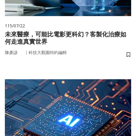
115/07/22
未來醫療，可能比電影更科幻？客製化治療如
何走進真實世界
｜
陳彥諺
科技大觀園特約編輯
儲