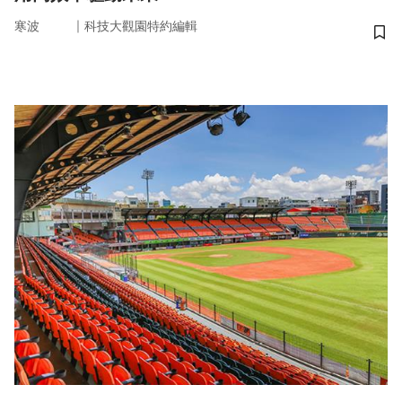
｜
寒波
科技大觀園特約編輯
儲