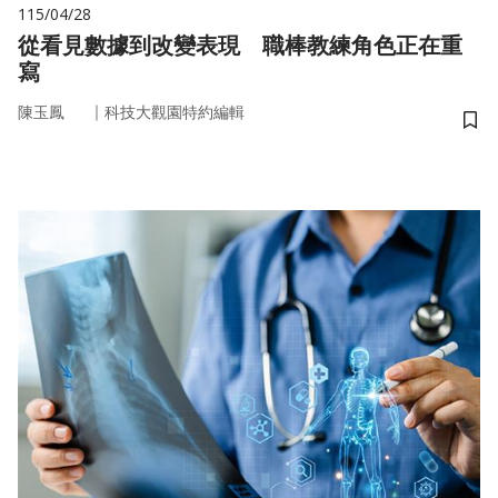
115/04/28
從看見數據到改變表現 職棒教練角色正在重
寫
｜
陳玉鳳
科技大觀園特約編輯
儲