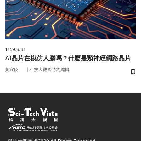
115/03/31
AI晶片在模仿人腦嗎？什麼是類神經網路晶片
｜
黃宜稜
科技大觀園特約編輯
儲