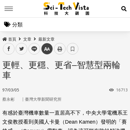
Menu
展
分類
首頁
文章
最新文章
facebook
twitter
line
中
更輕、更穩、更省–智慧型兩輪
車
瀏覽次
97/03/05
16713
｜
蔡永彬
臺灣大學新聞研究所
有感於臺灣機車數量一直居高不下，中央大學電機系王
文俊教授看到美國人卡曼（Dean Kamen）發明的「賽