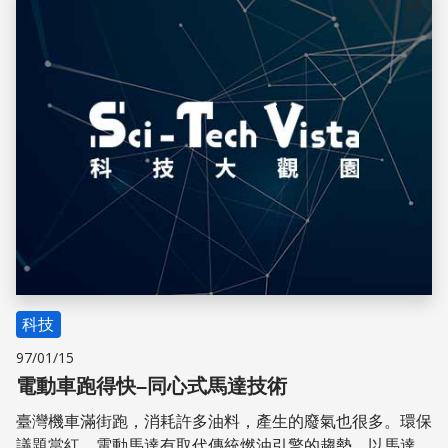
儲存
科技
97/01/15
電動車跑得快–同心式馬達技術
臺灣機車滿街跑，消耗許多油料，產生的廢氣也很多。環保
議題當紅，電動馬達有取代傳統燃油引擎的趨勢，以馬達驅