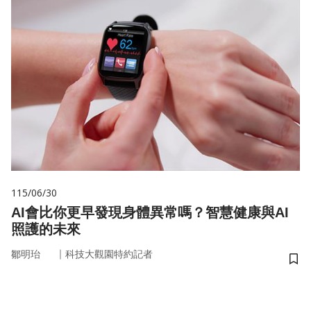
115/06/30
AI會比你更早發現身體異常嗎？智慧健康與AI
照護的未來
｜
鄒明珆
科技大觀園特約記者
儲