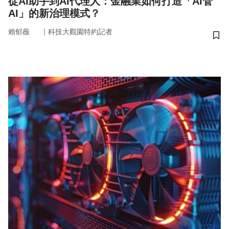
從AI助手到AI代理人：金融業如何打造「AI管
AI」的新治理模式？
｜
賴郁薇
科技大觀園特約記者
儲