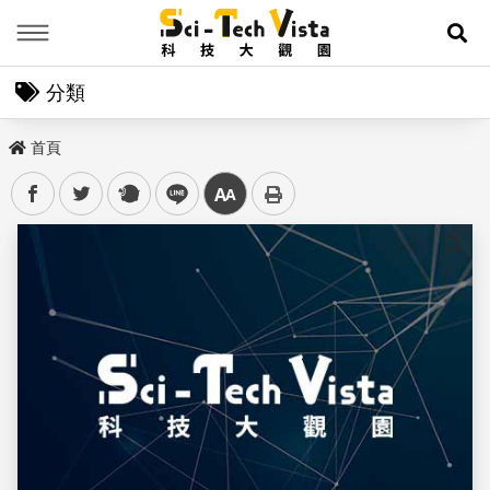
Menu
展
分類
首頁
facebook
twitter
plurk
line
中
儲存