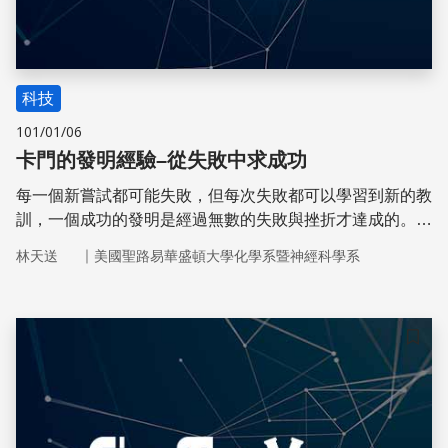
科技
101/01/06
卡門的發明經驗–從失敗中求成功
每一個新嘗試都可能失敗，但每次失敗都可以學習到新的教
訓，一個成功的發明是經過無數的失敗與挫折才達成的。狄
恩．卡門（Dean L. Kamen）擁有四百多項發明專利，有人
｜
林天送
美國聖路易華盛頓大學化學系暨神經科學系
稱他是現代的愛迪生。
儲存