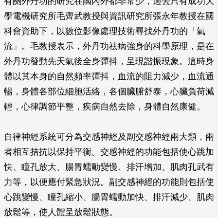
有關外丹功的研究在國內外都非常少，過去只有成功大
學電機研究所毛齊武教授與資訊研究所張永年教授在國
科會資助下，以數位影像處理技術尋找外丹功的「氣
流」。毛教授表示，外丹功祛病強身的科學原理，是在
外丹功發動先天氣後全身彈抖，呈現諧振現象。這時身
體以其本身的自然頻率彈抖，血流的阻力減少，血流通
暢，身體各部位細胞活絡，各個臟腑舒泰，心臟負荷減
輕，心律調節平整，疾病自然去除，身體自然康健。
自律神經系統可分為交感神經及副交感神經兩大類，兩
者相互拮抗以保持平衡。交感神經的功能包括使心跳加
快、瞳孔放大、腸胃蠕動變慢、排汗增加、肌肉孔武有
力等，以便應付緊急狀況。副交感神經的功能則包括使
心跳變慢、瞳孔縮小、腸胃蠕動加快、排汗減少、肌肉
放鬆等，使人體呈放鬆狀態。