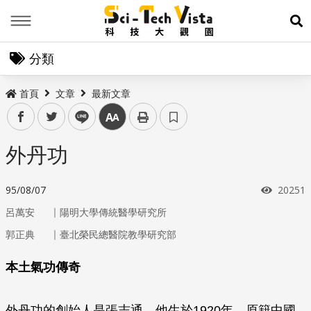
Menu
展
分類
首頁
文章
最新文章
facebook
twitter
line
中
外丹功
瀏覽次
95/08/07
20251
｜
呂萬安
陽明大學傳統醫學研究所
｜
郭正典
臺北榮民總醫院教學研究部
本土氣功傳奇
外丹功的創始人是張志通，他生於1920年，原籍中國