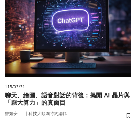
115/03/31
聊天、繪圖、語音對話的背後：揭開 AI 晶片與
「龐大算力」的真面目
｜
曾繁安
科技大觀園特約編輯
儲