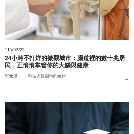
115/02/25
24小時不打烊的微觀城市：腸道裡的數十兆居
民，正悄悄掌管你的大腦與健康
｜
李元傑
科技大觀園特約編輯
儲