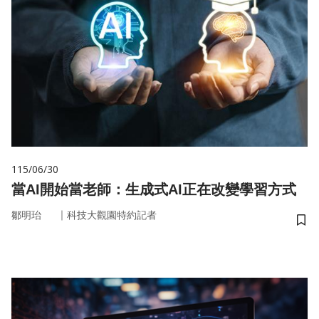
115/06/30
當AI開始當老師：生成式AI正在改變學習方式
｜
鄒明珆
科技大觀園特約記者
儲