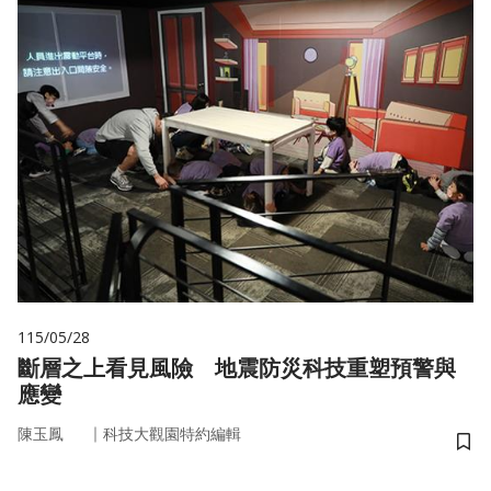
115/05/28
斷層之上看見風險 地震防災科技重塑預警與
應變
｜
陳玉鳳
科技大觀園特約編輯
儲