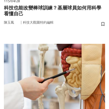
115/04/28
科技也能改變棒球訓練？基層球員如何用科學
看懂自己
｜
陳玉鳳
科技大觀園特約編輯
儲