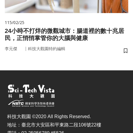
115/02/25
24小時不打烊的微觀城市：腸道裡的數十兆居
民，正悄悄掌管你的大腦與健康
｜
李元傑
科技大觀園特約編輯
儲
科技大觀園 ©2020 All Rights Reserved.
地址：臺北市大安區和平東路二段106號22樓