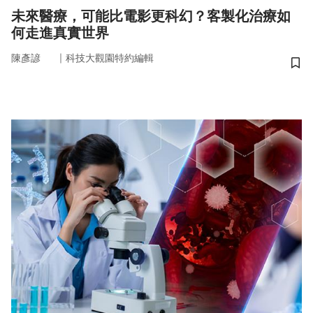
未來醫療，可能比電影更科幻？客製化治療如
何走進真實世界
｜
陳彥諺
科技大觀園特約編輯
儲