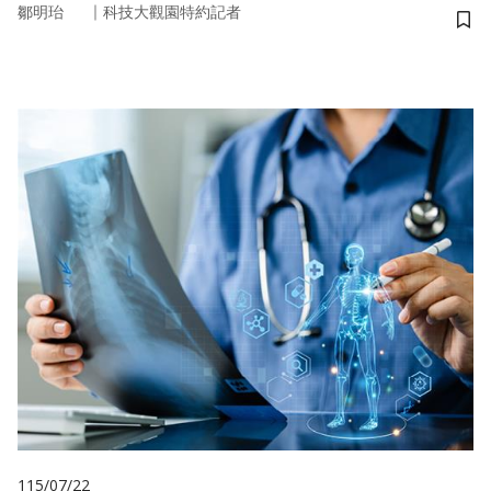
｜
鄒明珆
科技大觀園特約記者
儲
115/07/22