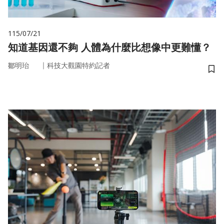
115/07/21
知道基因還不夠 人體為什麼比想像中更難懂？
｜
鄒明珆
科技大觀園特約記者
儲