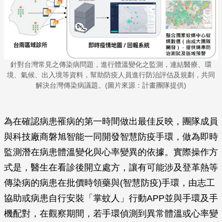
針對台灣常見之傳染病問題，進行體溫變化之監測，連結醫療、環
境、氣候、出入境等資料，幫助防疫人員進行防治評估及規劃，共同
解決台灣傳染病議題。(圖片來源：計畫團隊提供)
為在確認病患罹病的第一時間做出最佳反映，團隊成員
與科技廠商磐旭智能一同開發智慧防疫手環，做為即時
監測潛在病患體溫變化與心率變異的依據。實際操作方
式是，醫生在看診後開立處方，讓有可能涉及登革熱等
傳染病的病患在批價時領藥與(智慧防疫)手環，由志工
協助或病患自行安裝「掌蚊人」行動APP並與手環及手
機配對，在觀察期間，若手環偵測到異常體溫或心率變