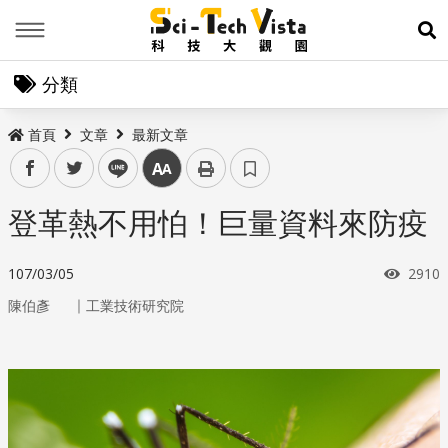
Menu
展
分類
首頁
文章
最新文章
facebook
twitter
line
中
登革熱不用怕！巨量資料來防疫
瀏覽
107/03/05
2910
｜
陳伯彥
工業技術研究院