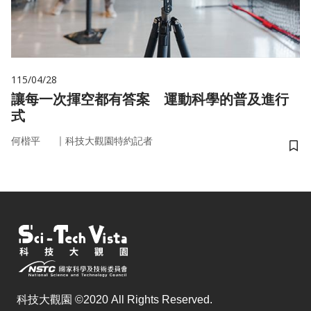
115/04/28
讓每一次揮空都有答案 運動科學的普及進行
式
｜
何楷平
科技大觀園特約記者
儲
科技大觀園 ©2020 All Rights Reserved.