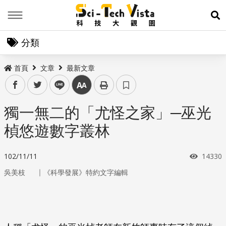
Menu
展
分類
首頁
文章
最新文章
facebook
twitter
line
中
獨一無二的「尤怪之家」─巫光
楨悠遊數字叢林
瀏覽次
102/11/11
14330
｜
吳美枝
《科學發展》特約文字編輯