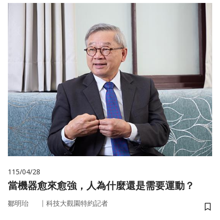
115/04/28
當機器愈來愈強，人為什麼還是需要運動？
｜
鄒明珆
科技大觀園特約記者
儲