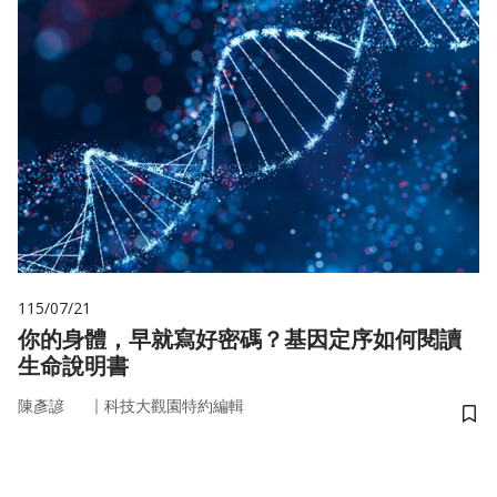
115/07/21
你的身體，早就寫好密碼？基因定序如何閱讀
生命說明書
｜
陳彥諺
科技大觀園特約編輯
儲