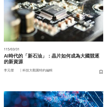
115/03/31
AI時代的「新石油」：晶片如何成為大國競逐
的新資源
｜
李元傑
科技大觀園特約編輯
儲