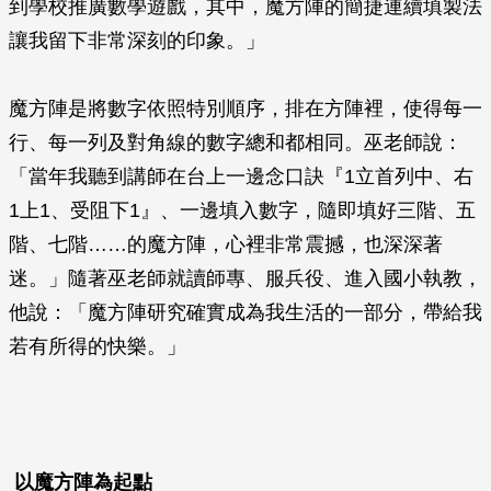
到學校推廣數學遊戲，其中，魔方陣的簡捷連續填製法
讓我留下非常深刻的印象。」
魔方陣是將數字依照特別順序，排在方陣裡，使得每一
行、每一列及對角線的數字總和都相同。巫老師說：
「當年我聽到講師在台上一邊念口訣『1立首列中、右
1上1、受阻下1』、一邊填入數字，隨即填好三階、五
階、七階……的魔方陣，心裡非常震撼，也深深著
迷。」隨著巫老師就讀師專、服兵役、進入國小執教，
他說：「魔方陣研究確實成為我生活的一部分，帶給我
若有所得的快樂。」
以魔方陣為起點