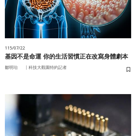
115/07/22
基因不是命運 你的生活習慣正在改寫身體劇本
｜
鄒明珆
科技大觀園特約記者
儲