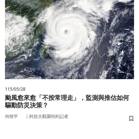
115/05/28
颱風愈來愈「不按常理走」，監測與推估如何
驅動防災決策？
｜
何楷平
科技大觀園特約記者
儲