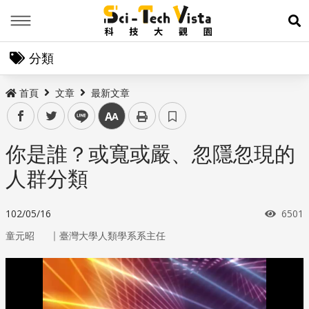
Menu
展
分類
首頁
文章
最新文章
facebook
twitter
line
中
你是誰？或寬或嚴、忽隱忽現的
人群分類
瀏覽
102/05/16
6501
｜
童元昭
臺灣大學人類學系系主任