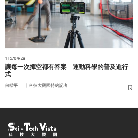
115/04/28
讓每一次揮空都有答案 運動科學的普及進行
式
｜
何楷平
科技大觀園特約記者
儲