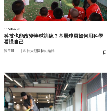
115/04/28
科技也能改變棒球訓練？基層球員如何用科學
看懂自己
｜
陳玉鳳
科技大觀園特約編輯
儲