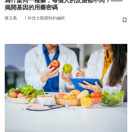
為什麼同一種藥，每個人的反應都不同？——
揭開基因的用藥密碼
｜
陳玉鳳
科技大觀園特約編輯
儲