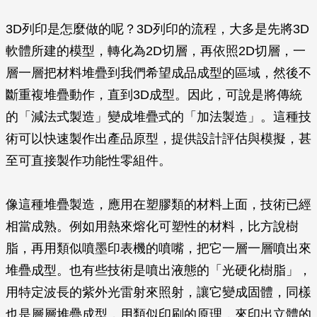
3D列印是怎麼做的呢？3D列印的流程，大多是先將3D
軟體所建的模型，轉化為2D切層，再依照2D切層，一
層一層把材料堆疊到我們希望成品成型的區域，然後不
斷重複堆疊動作，直到3D成型。因此，可說是將傳統
的「減法式製造」變成堆疊式的「加法製造」。這種技
術可以快速製作出產品原型，提供設計評估與模擬，甚
至可直接製作功能性零組件。
像這種堆疊製造，應用在塑膠類的材料上面，技術已經
相當成熟。例如用熱來熔化可塑性的材料，比方說樹
脂，再用類似噴墨印表機的噴嘴，把它一層一層噴出來
堆疊成型。也有些技術是噴出液態的「光硬化樹脂」，
用特定波長的紫外光雷射來照射，讓它變成固體，同樣
也是層層堆疊成型，用類似印刷的原理，來印出立體的