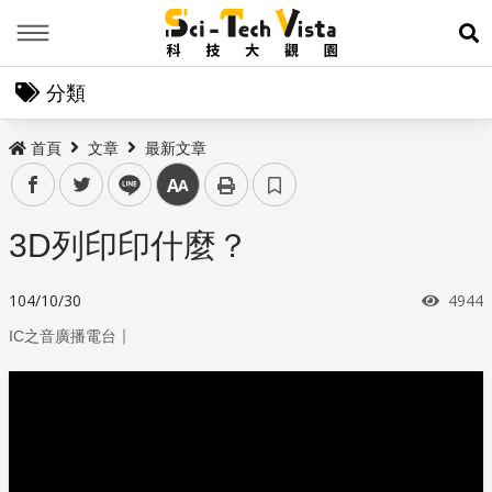
Menu
展
分類
首頁
文章
最新文章
facebook
twitter
line
中
3D列印印什麼？
瀏覽
104/10/30
4944
｜
IC之音廣播電台