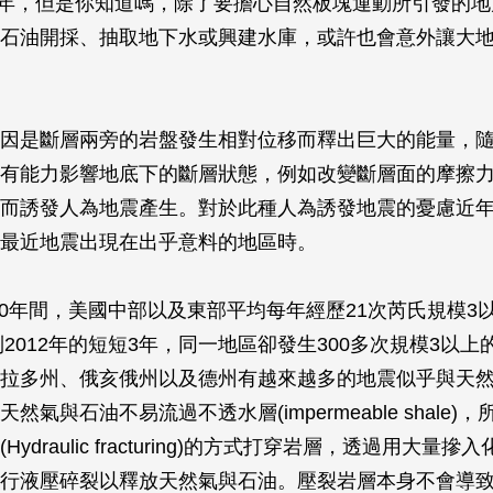
4周年，但是你知道嗎，除了要擔心自然板塊運動所引發的
石油開採、抽取地下水或興建水庫，或許也會意外讓大
因是斷層兩旁的岩盤發生相對位移而釋出巨大的能量，
有能力影響地底下的斷層狀態，例如改變斷層面的摩擦
而誘發人為地震產生。對於此種人為誘發地震的憂慮近
最近地震出現在出乎意料的地區時。
2000年間，美國中部以及東部平均每年經歷21次芮氏規模3
年到2012年的短短3年，同一地區卻發生300多次規模3以
拉多州、俄亥俄州以及德州有越來越多的地震似乎與天
然氣與石油不易流過不透水層(impermeable shale)
ydraulic fracturing)的方式打穿岩層，透過用大量
行液壓碎裂以釋放天然氣與石油。壓裂岩層本身不會導