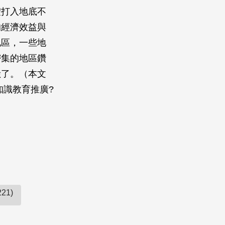
體打入地底不
的經濟效益與
地區，一些地
密集的地區鑽
險了。（本文
知識教育推廣?
21)