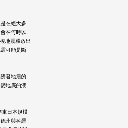
但是在絕大多
震會在何時以
規模地震釋放出
地震可能是斷
為誘發地震的
改變地底的液
1年東日本規模
、德州與科羅