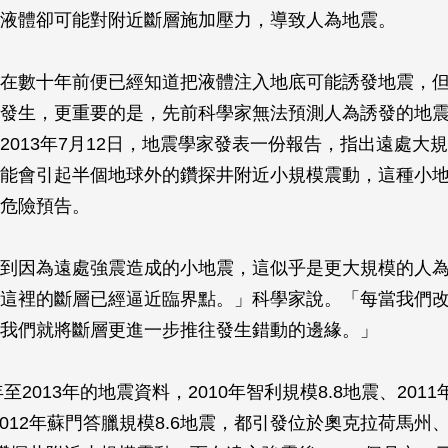
液體卻可能對附近斷層施加壓力，導致人為地震。
在數十年前便已經知道把液體注入地底可能誘發地震，
發生，更重要的是，先前科學家無法預測人為誘發的地
2013年7月12日，地震學家發表一份報告，指出遠處大
能會引起半個地球外的鑽探井附近小規模震動，這種小
危險預告。
到因為遠處強震造成的小地震，這似乎是更大規模的人
這裡的斷層已經逼近臨界點。」科學家說。「每當我們
我們就將斷層更進一步推往發生錯動的邊緣。」
年至2013年的地震資料，2010年智利規模8.8地震、201
、2012年蘇門答臘規模8.6地震，都引發位於奧克拉荷馬州