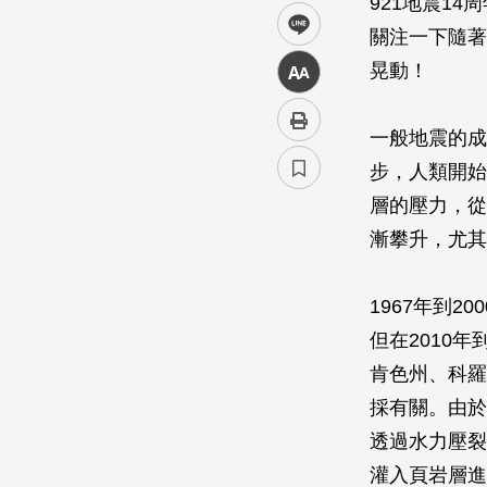
921地震1
line
關注一下隨著
晃動！
中
一般地震的成
步，人類開始
層的壓力，從
漸攀升，尤其
1967年到
但在2010
肯色州、科羅
採有關。由於天
透過水力壓裂(H
灌入頁岩層進