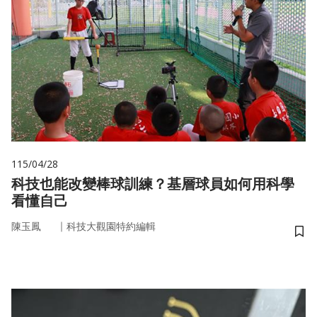
115/04/28
科技也能改變棒球訓練？基層球員如何用科學
看懂自己
｜
陳玉鳳
科技大觀園特約編輯
儲