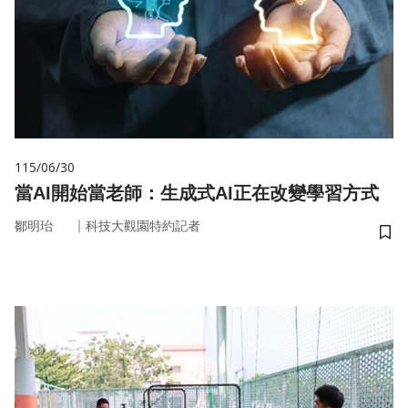
115/06/30
當AI開始當老師：生成式AI正在改變學習方式
｜
鄒明珆
科技大觀園特約記者
儲