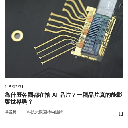
115/03/31
為什麼各國都在搶 AI 晶片？一顆晶片真的能影
響世界嗎？
｜
洪孟樊
科技大觀園特約編輯
儲