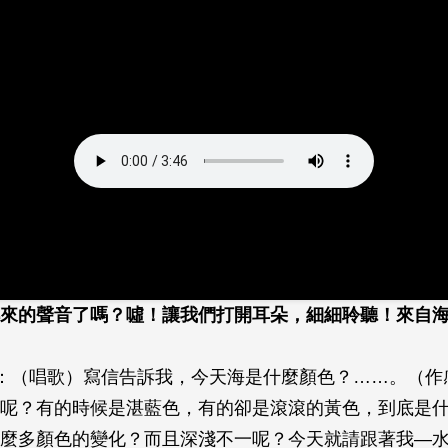
來的聲音了嗎？噓！讓我們打開耳朵，細細聆聽！來自
.S：（唱歌）寫信告訴我，今天海是什麼顏色？……。（
呢？有的時候是湛藍色，有的卻是滾滾的黃色，到底是
麼多顏色的變化？而且深淺不一呢？今天就請跟著我—