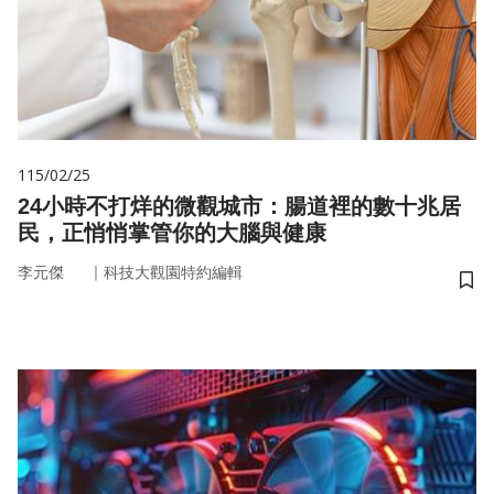
115/02/25
24小時不打烊的微觀城市：腸道裡的數十兆居
民，正悄悄掌管你的大腦與健康
｜
李元傑
科技大觀園特約編輯
儲