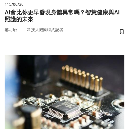
115/06/30
AI會比你更早發現身體異常嗎？智慧健康與AI
照護的未來
｜
鄒明珆
科技大觀園特約記者
儲