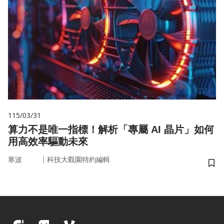
115/03/31
算力不是唯一指標！解析「專屬 AI 晶片」如何
用高效率驅動未來
｜
寒波
科技大觀園特約編輯
儲