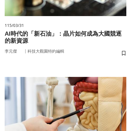
115/03/31
AI時代的「新石油」：晶片如何成為大國競逐
的新資源
｜
李元傑
科技大觀園特約編輯
儲