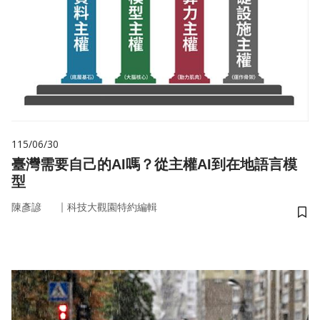
115/06/30
臺灣需要自己的AI嗎？從主權AI到在地語言模
型
｜
陳彥諺
科技大觀園特約編輯
儲