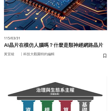
115/03/31
AI晶片在模仿人腦嗎？什麼是類神經網路晶片
｜
黃宜稜
科技大觀園特約編輯
儲