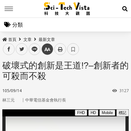
Menu
展
分類
首頁
文章
最新文章
facebook
twitter
line
中
破壞式的創新是王道!?–創新者的
可殺而不殺
瀏覽
105/09/14
3127
｜
林三元
中華電信基金會執行長