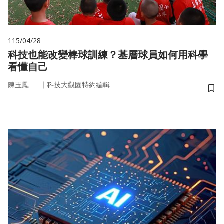
115/04/28
科技也能改變棒球訓練？基層球員如何用科學
看懂自己
｜
陳玉鳳
科技大觀園特約編輯
儲