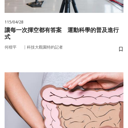
115/04/28
讓每一次揮空都有答案 運動科學的普及進行
式
｜
何楷平
科技大觀園特約記者
儲