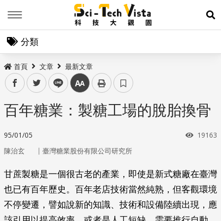
Menu
展
分類
首頁
文章
最新文章
facebook
twitter
line
中
百年糖業：製糖工場的脫胎換骨
瀏覽次
95/01/05
19163
｜
陳治玄
臺灣糖業股份有限公司研究所
甘蔗製糖是一個很古老的產業，即使是新式糖廠在臺灣
也已有百年歷史。百年老店技術當然純熟，但客觀環境
不停變遷，譬如說新的知識、技術和設備陸續出現，應
該引用以提高效率，或者是人工短缺，需要推行自動