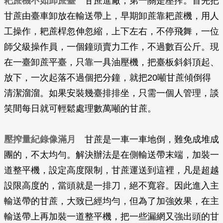
耙蔗機不如卸蔗臺
甘蔗進廠，第一關是壓搾。首先把
甘蔗由臺車卸放在輸送帶上，早期卸蔗靠耙蔗機，用人
工操作，耙蔗桿忽伸忽縮，上下左右，不停飛舞，一位
師父級操作員，一個鐘頭賣力工作，不過數百公斤。現
在一臺卸蔗平臺，只靠一具油壓機，把臺板斜斜頂起、
放下，一次起落不過個把分鐘，就把20噸甘蔗傾倒得
清潔溜溜。如果安裝幾臺排排坐，只需一個人管理，談
笑間每日就可輕鬆處理數萬噸的甘蔗。
壓搾量紀錄像滿月
甘蔗是一車一車地倒，難免成堆成
團的，不太均勻。解決辦法是在側輸送帶末端，加裝一
道整平機，設定高度限制，甘蔗運送到這裡，凡是超越
設限高度的，當頭就是一排刀，絕不寬容。因此進入主
輸送帶的甘蔗，大致已經均勻，但為了加強效果，在主
輸送帶上再加裝一道整平機，把一些漏網又強出頭的甘