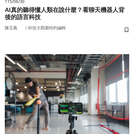
115/06/30
AI真的聽得懂人類在說什麼？看聊天機器人背
後的語言科技
｜
陳玉鳳
科技大觀園特約編輯
儲