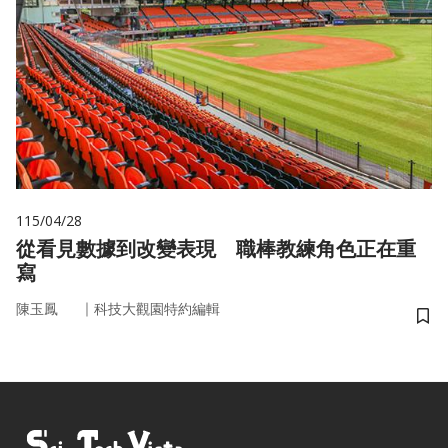
115/04/28
從看見數據到改變表現 職棒教練角色正在重
寫
｜
陳玉鳳
科技大觀園特約編輯
儲