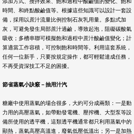
添加方式、攪拌效果、飽和過程中酸鹼值的變化、飽和
時間、和終點酸鹼值等。根據這些知識可以設計一套設
備，採用以蔗汁流量比例控制石灰乳用量。多點式加
灰，可避免發生局部蔗汁過鹼，導致起泡，阻礙碳酸氣
吸收；多槽串聯可模擬飽和過程中蔗汁酸鹼值變化；計
算適當工作容積，可控制飽和時間等。利用這套系統，
任何一位新手，只要按規定操作，都可輕鬆達成任務，
不再受資深技工不足的困擾。
節省蒸氣小訣竅－抽用汁汽
糖廠中使用蒸氣的場合很多，大約可分成兩類：一是動
力用的高壓蒸氣，如帶動發電機、壓搾機、大型泵等設
備所使用的透平機，這類透平機通常都只利用蒸氣中的
顯熱，蒸氣高壓高溫進，廢氣低壓低溫出；另一是加熱