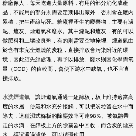
糖廠像人，每天吃進大量原料，有用的部分消化成產
品，不能用的部分則需要定期排出廠外，否則會在廠內
累積，把生產線堵死。糖廠裡產生的廢棄物，主要有濾
泥、爐灰、煙道氣和廢水。其中濾泥和爐灰，有的可以
做肥料和土壤改良劑，有的則需要空地掩埋。煙道氣由
於含有未完全燃燒的炭粒，直接排放會污染附近的環
境，因此須先經處理，再予以排放。廢水則因化學需氧
量（COD）的值較高，會使下游水中缺氧，也不宜直
接排放。
水洗煙道氣
讓煙道氣通過一組篩板，板上維持適當高
度的水層，使氣和水充分接觸，可以把炭粒留在水中而
除去，這種濕式篩板的除塵效率可達98％。被氣體帶
走的水滴，在篩板上方的除霧器中回收，而含炭的煙灰
水，經沉澱過濾後，可以循環使用。