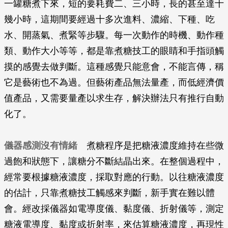
一罐糖煮下來，短的要耗費二、三小時，長的甚至達十
幾小時，這期間要經過十多次進料、濃縮、下種、吃
水、開蒸氣、煮緊等步驟。每一次動作的時機、動作種
類、動作大小等等，都是靠煮糖技工的眼睛和手指頭觸
摸的感覺去做判斷。這種感覺只能意會，不能言傳，稱
它是藝術也不為過。但藝術產品無法量產，而低經濟價
值產品，又需要量產以求生存，解決辦法只有推行自動
化了。
儀器感測沒有情緒
煮糖程序是把糖液濃度維持在些微
過飽和狀態下，讓糖分不斷結晶出來。在整個過程中，
經常要根據糖液濃度，採取對應的行動。以往糖液濃度
的估計，只靠煮糖技工觸感來判斷，新手實在難以體
會。經改採儀器如電導度儀、黏度儀、折射儀等，測定
糖液電導度、黏度或折射率，來估算糖液濃度，再現性