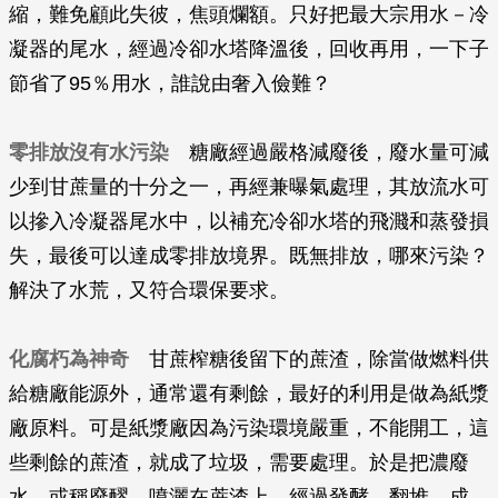
縮，難免顧此失彼，焦頭爛額。只好把最大宗用水－冷
凝器的尾水，經過冷卻水塔降溫後，回收再用，一下子
節省了95％用水，誰說由奢入儉難？
零排放沒有水污染
糖廠經過嚴格減廢後，廢水量可減
少到甘蔗量的十分之一，再經兼曝氣處理，其放流水可
以摻入冷凝器尾水中，以補充冷卻水塔的飛濺和蒸發損
失，最後可以達成零排放境界。既無排放，哪來污染？
解決了水荒，又符合環保要求。
化腐朽為神奇
甘蔗榨糖後留下的蔗渣，除當做燃料供
給糖廠能源外，通常還有剩餘，最好的利用是做為紙漿
廠原料。可是紙漿廠因為污染環境嚴重，不能開工，這
些剩餘的蔗渣，就成了垃圾，需要處理。於是把濃廢
水，或稱廢醪，噴灑在蔗渣上，經過發酵、翻堆、成