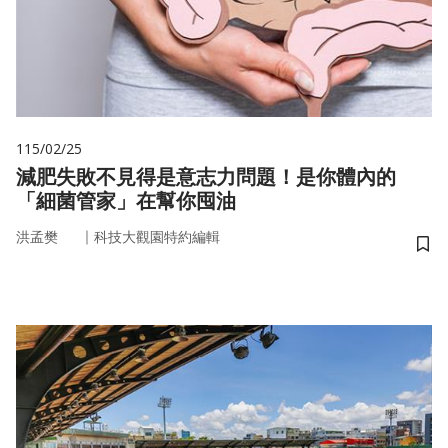
115/02/25
減肥失敗不見得是意志力問題！是你體內的
「細菌管家」在幫你囤油
｜
洪孟樊
科技大觀園特約編輯
儲