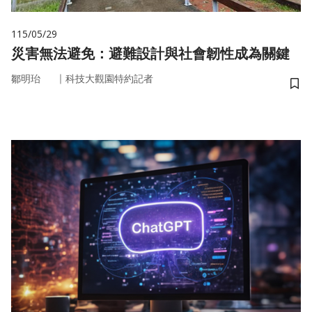
115/05/29
災害無法避免：避難設計與社會韌性成為關鍵
｜
鄒明珆
科技大觀園特約記者
儲