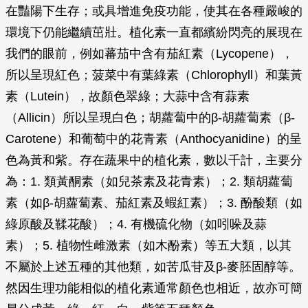
在豔陽下生存；或具增進免疫功能，使其在各種嚴峻的
環境下仍能繼續茁壯。植化素一直都繽紛閃亮的展現在
我們的眼前，例如蕃茄中含有茄紅素（Lycopene），
所以呈現紅色；菠菜中有葉綠素（Chlorophyll）和葉黃
素（Lutein），故顏色翠綠；大蒜中含有蒜素
（Allicin）所以呈現白色；胡蘿蔔中的β-胡蘿蔔素（β-
Carotene）和葡萄中的花青素（Anthocyanidine）的呈
色為黃和紫。存在蔬果中的植化素，數以千計，主要分
為：1. 類黃酮素（如兒茶素及花青素）；2. 類胡蘿蔔
素（如β-胡蘿蔔素、茄紅素及蝦紅素）；3. 酚酸類（如
綠原酸及鞣花酸）；4. 有機硫化物（如吲哚及蒜
素）；5. 植物性雌激素（如木酚素）等五大類，以其
不屬於上述五種的其他類，如苦瓜苷及β-麥胚固醇等。
然因生理功能相似的植化素通常顏色也相近，故亦可簡