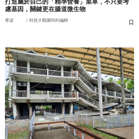
打造屬於自己的「精準營養」菜單，不只要考
慮基因，關鍵更在腸道微生物
｜
寒波
科技大觀園特約編輯
儲