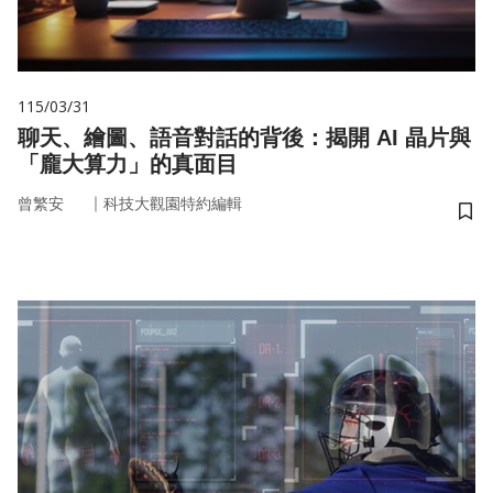
115/03/31
聊天、繪圖、語音對話的背後：揭開 AI 晶片與
「龐大算力」的真面目
｜
曾繁安
科技大觀園特約編輯
儲