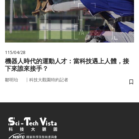
115/04/28
機器人時代的運動人才：當科技遇上人體，接
下來誰來接手？
｜
鄒明珆
科技大觀園特約記者
儲