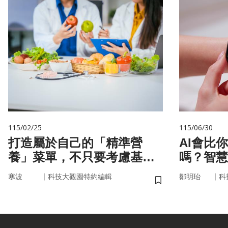
115/02/25
115/06/30
打造屬於自己的「精準營
AI會比
養」菜單，不只要考慮基
嗎？智慧
因，關鍵更在腸道微生物
來
｜
｜
寒波
科技大觀園特約編輯
鄒明珆
科
儲存書籤