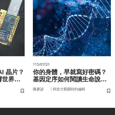
115/07/21
I 晶片？
你的身體，早就寫好密碼？
響世界
基因定序如何閱讀生命說明
書
｜
陳彥諺
科技大觀園特約編輯
儲存書籤
儲