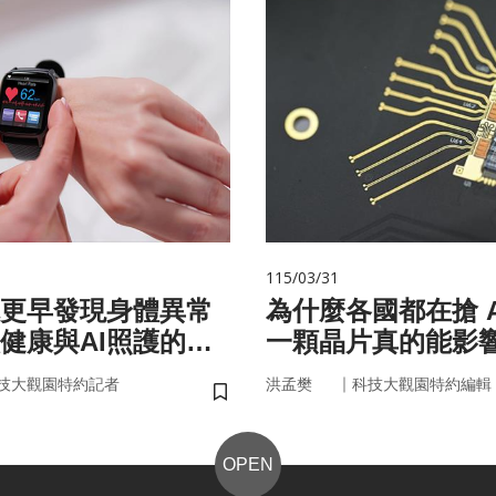
115/03/31
你更早發現身體異常
為什麼各國都在搶 A
健康與AI照護的未
一顆晶片真的能影
嗎？
｜
技大觀園特約記者
洪孟樊
科技大觀園特約編輯
儲存書籤
OPEN