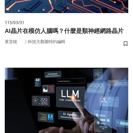
115/03/31
AI晶片在模仿人腦嗎？什麼是類神經網路晶片
｜
黃宜稜
科技大觀園特約編輯
儲