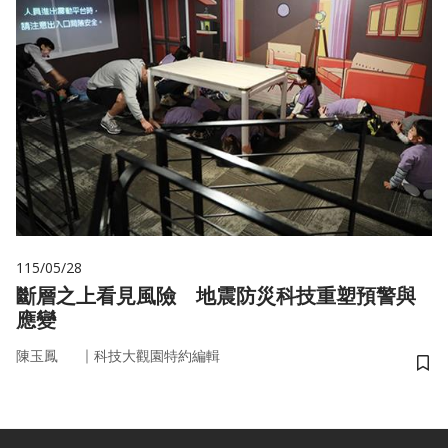
115/05/28
斷層之上看見風險 地震防災科技重塑預警與
應變
｜
陳玉鳳
科技大觀園特約編輯
儲