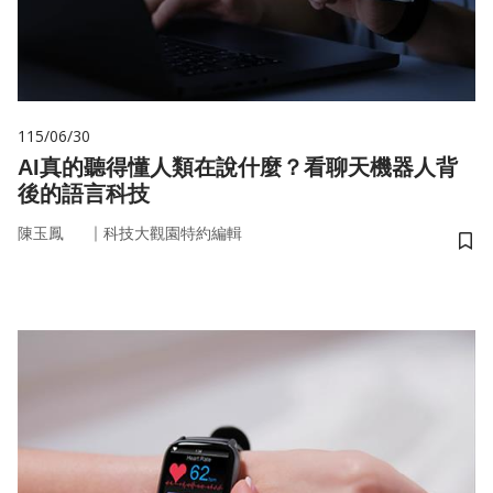
115/06/30
AI真的聽得懂人類在說什麼？看聊天機器人背
後的語言科技
｜
陳玉鳳
科技大觀園特約編輯
儲