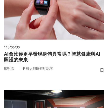
115/06/30
AI會比你更早發現身體異常嗎？智慧健康與AI
照護的未來
｜
鄒明珆
科技大觀園特約記者
儲